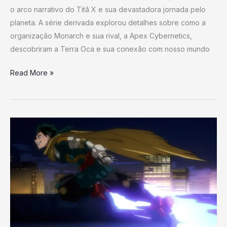
o arco narrativo do Titã X e sua devastadora jornada pelo
spin-
planeta. A série derivada explorou detalhes sobre como a
off
organização Monarch e sua rival, a Apex Cybernetics,
do
descobriram a Terra Oca e sua conexão com nosso mundo
Monsterverse
Read More »
Criador
de
My
Hero
Academia
Lança
Nova
Obra