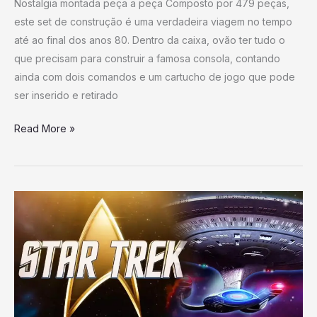
Nostalgia montada peça a peça Composto por 479 peças,
comandos
este set de construção é uma verdadeira viagem no tempo
até ao final dos anos 80. Dentro da caixa, ovão ter tudo o
que precisam para construir a famosa consola, contando
ainda com dois comandos e um cartucho de jogo que pode
ser inserido e retirado
Read More »
Novo
Jogo
de
Star
Trek
Apresenta
Gerações