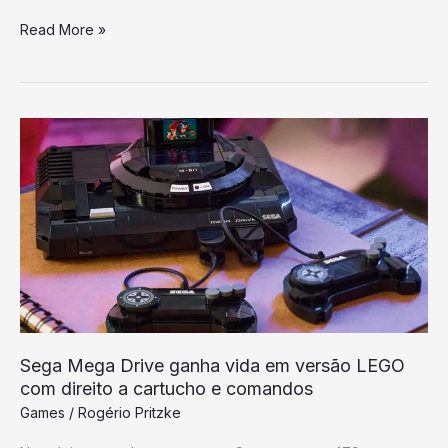
Read More »
Sega
Mega
Drive
ganha
vida
em
versão
LEGO
com
Sega Mega Drive ganha vida em versão LEGO
direito
com direito a cartucho e comandos
a
Games
/
Rogério Pritzke
cartucho
e