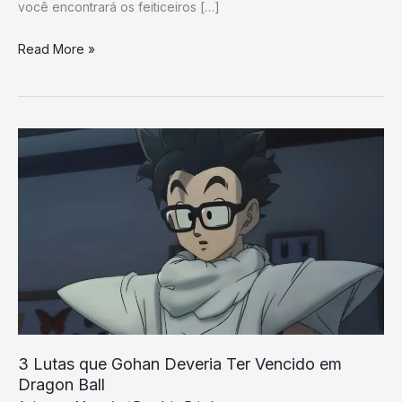
você encontrará os feiticeiros […]
Read More »
3
Lutas
que
Gohan
Deveria
Ter
Vencido
em
Dragon
Ball
3 Lutas que Gohan Deveria Ter Vencido em
Dragon Ball