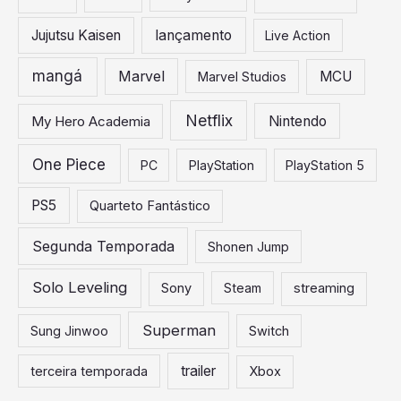
Jujutsu Kaisen
lançamento
Live Action
mangá
Marvel
MCU
Marvel Studios
Netflix
My Hero Academia
Nintendo
One Piece
PC
PlayStation
PlayStation 5
PS5
Quarteto Fantástico
Segunda Temporada
Shonen Jump
Solo Leveling
Sony
Steam
streaming
Superman
Sung Jinwoo
Switch
trailer
terceira temporada
Xbox