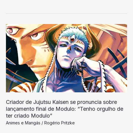
Criador
de
Jujutsu
Kaisen
se
pronuncia
sobre
lançamento
final
de
Criador de Jujutsu Kaisen se pronuncia sobre
Modulo:
lançamento final de Modulo: “Tenho orgulho de
“Tenho
ter criado Modulo”
orgulho
Animes e Mangás
/
Rogério Pritzke
de