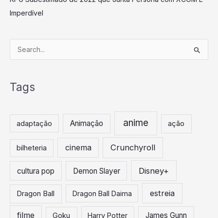
Imperdível
P
e
s
Tags
q
u
i
anime
Animação
adaptação
ação
s
a
Crunchyroll
cinema
bilheteria
r
Disney+
cultura pop
Demon Slayer
p
o
estreia
Dragon Ball
Dragon Ball Daima
r
:
filme
James Gunn
Goku
Harry Potter