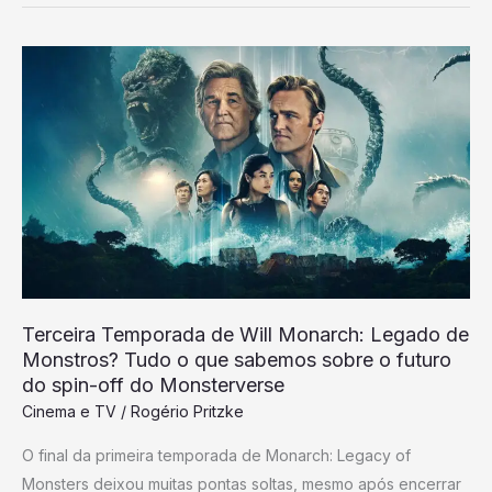
Terceira
Temporada
de
Will
Monarch:
Legado
de
Monstros?
Tudo
o
Terceira Temporada de Will Monarch: Legado de
que
Monstros? Tudo o que sabemos sobre o futuro
sabemos
do spin-off do Monsterverse
sobre
Cinema e TV
/
Rogério Pritzke
o
O final da primeira temporada de Monarch: Legacy of
futuro
Monsters deixou muitas pontas soltas, mesmo após encerrar
do