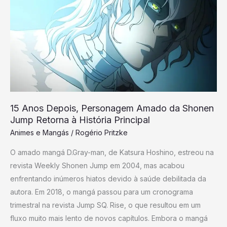
Depois,
Personagem
Amado
da
Shonen
Jump
Retorna
à
15 Anos Depois, Personagem Amado da Shonen
História
Jump Retorna à História Principal
Principal
Animes e Mangás
/
Rogério Pritzke
O amado mangá D.Gray-man, de Katsura Hoshino, estreou na
revista Weekly Shonen Jump em 2004, mas acabou
enfrentando inúmeros hiatos devido à saúde debilitada da
autora. Em 2018, o mangá passou para um cronograma
trimestral na revista Jump SQ. Rise, o que resultou em um
fluxo muito mais lento de novos capítulos. Embora o mangá