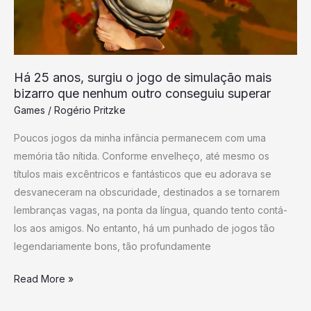
de
simulação
mais
bizarro
Há 25 anos, surgiu o jogo de simulação mais
que
bizarro que nenhum outro conseguiu superar
nenhum
Games
/
Rogério Pritzke
outro
Poucos jogos da minha infância permanecem com uma
conseguiu
memória tão nítida. Conforme envelheço, até mesmo os
superar
títulos mais excêntricos e fantásticos que eu adorava se
desvaneceram na obscuridade, destinados a se tornarem
lembranças vagas, na ponta da língua, quando tento contá-
los aos amigos. No entanto, há um punhado de jogos tão
legendariamente bons, tão profundamente
Read More »