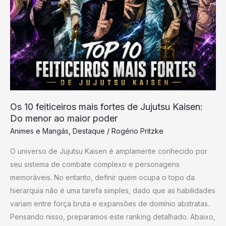
fortes
de
Jujutsu
Kaisen:
Do
menor
ao
maior
Os 10 feiticeiros mais fortes de Jujutsu Kaisen:
poder
Do menor ao maior poder
Animes e Mangás
,
Destaque
/
Rogério Pritzke
O universo de Jujutsu Kaisen é amplamente conhecido por
seu sistema de combate complexo e personagens
memoráveis. No entanto, definir quem ocupa o topo da
hierarquia não é uma tarefa simples, dado que as habilidades
variam entre força bruta e expansões de domínio abstratas.
Pensando nisso, preparamos este ranking detalhado. Abaixo,