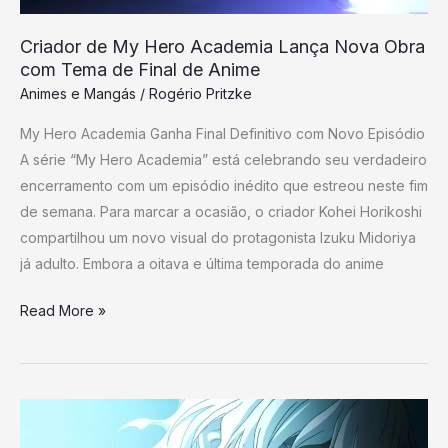
com
Tema
Criador de My Hero Academia Lança Nova Obra
de
com Tema de Final de Anime
Final
Animes e Mangás
/
Rogério Pritzke
de
My Hero Academia Ganha Final Definitivo com Novo Episódio
Anime
A série “My Hero Academia” está celebrando seu verdadeiro
encerramento com um episódio inédito que estreou neste fim
de semana. Para marcar a ocasião, o criador Kohei Horikoshi
compartilhou um novo visual do protagonista Izuku Midoriya
já adulto. Embora a oitava e última temporada do anime
Read More »
15
Anos