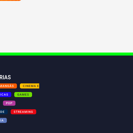
RIAS
 MANGÁS
CINEMA E
TICAS
GAMES
POP
ADE
STREAMING
IA