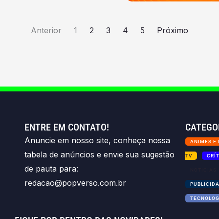
Anterior
1
2
3
4
5
Próximo
ENTRE EM CONTATO!
CATEGO
Anuncie em nosso site, conheça nossa
ANIMES E
tabela de anúncios e envie sua sugestão
TV
CRÍ
de pauta para:
NOTICIAS
redacao@popverso.com.br
PUBLICID
TECNOLOG