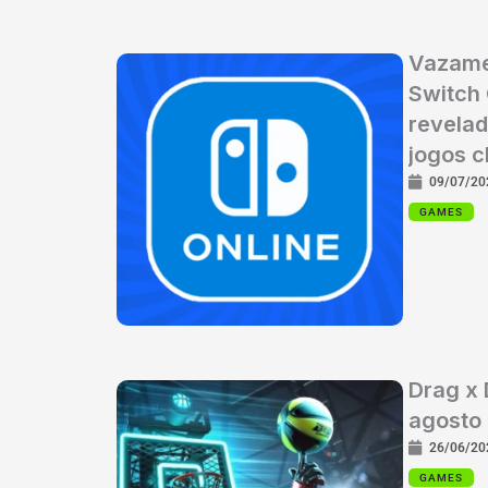
Vazame
Switch 
revelad
jogos c
09/07/20
GAMES
Drag x
agosto 
26/06/20
GAMES