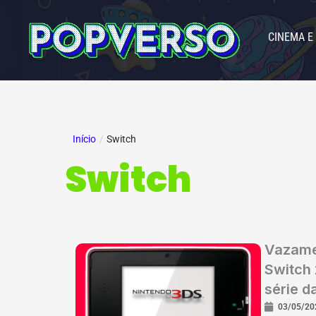
Ir
para
CINEMA E
o
conteúdo
Início
/
Switch
Switch
Vazame
Switch 
série d
03/05/20