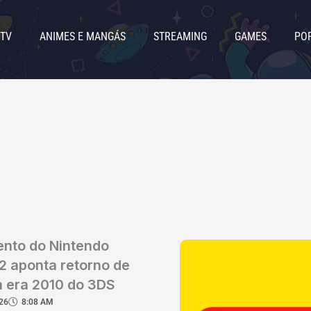
 TV
ANIMES E MANGÁS
STREAMING
GAMES
PO
Page
Page
Page
Page
Page
nto do Nintendo
2 aponta retorno de
a era 2010 do 3DS
26
8:08 AM