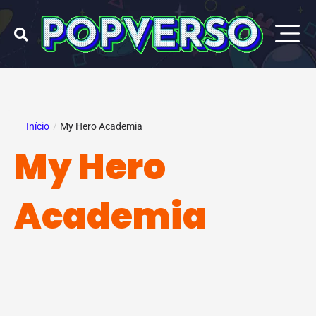
Ir
para
o
conteúdo
Início
/
My Hero Academia
My Hero
Academia