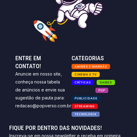
ENTRE EM
CATEGORIAS
CONTATO!
ANIMES E MANGÁS
Anuncie em nosso site,
CINEMA E TV
conheça nossa tabela
CRÍTICAS
GAMES
de anúncios e envie sua
NOTICIAS
POP
sugestão de pauta para:
PUBLICIDADE
redacao@popverso.com.br
STREAMING
TECNOLOGIA
FIQUE POR DENTRO DAS NOVIDADES!
Inscreva-se em nossa newsletter e receba em primeira