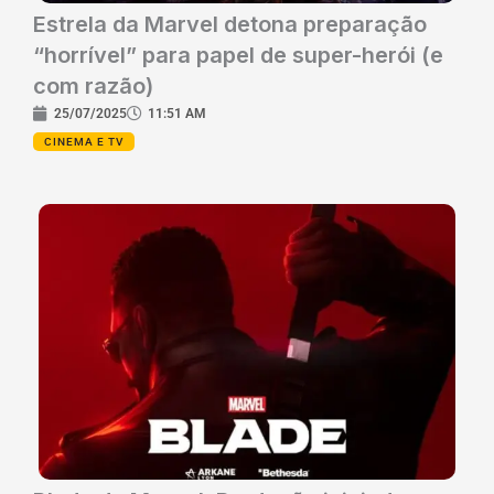
Estrela da Marvel detona preparação
“horrível” para papel de super-herói (e
com razão)
25/07/2025
11:51 AM
CINEMA E TV