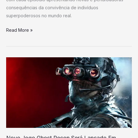
consequências da convivência de indivíduos
superpoderosos no mundo real.
Read More »
Novo
Jogo
Ghost
Recon
Será
Lançado
Em
Breve,
Dizem
Rumores
Novo Jogo Ghost Recon Será Lançado Em