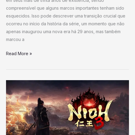
em seus mais de trinta anos de existência, sendo
visto
compreensível que alguns marcos importantes tenham sido
pela
esquecidos. Isso pode descrever uma transição crucial que
última
ocorreu no início da história da série, um momento que não
vez)
apenas inaugurou uma nova era há 29 anos, mas também
marcou a
Read More »
Nioh
3
terá
um
desafio
ainda
maior