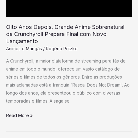
Crunchyroll
Prepara
Final
Oito Anos Depois, Grande Anime Sobrenatural
com
da Crunchyroll Prepara Final com Novo
Novo
Lançamento
Lançamento
Animes e Mangás
/
Rogério Pritzke
A Crunchyroll, a maior plataforma de streaming para fãs de
anime em todo o mundo, oferece um vasto catálogo de
séries e filmes de todos os gêneros. Entre as produções
mais aclamadas está a franquia “Rascal Does Not Dream”. Ao
longo dos anos, ela presenteou o público com diversas
temporadas e filmes. A saga se
Read More »