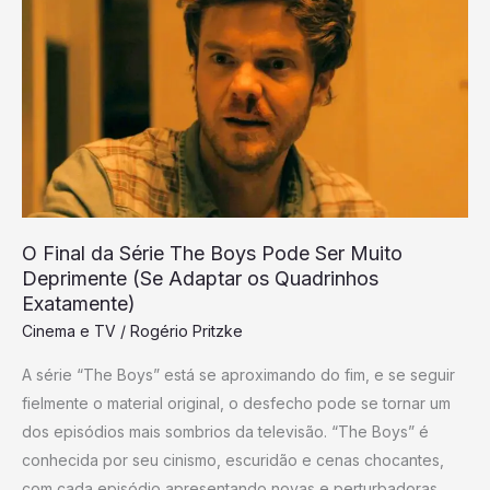
Final
da
Série
The
Boys
Pode
Ser
Muito
Deprimente
O Final da Série The Boys Pode Ser Muito
(Se
Deprimente (Se Adaptar os Quadrinhos
Adaptar
Exatamente)
os
Cinema e TV
/
Rogério Pritzke
Quadrinhos
A série “The Boys” está se aproximando do fim, e se seguir
Exatamente)
fielmente o material original, o desfecho pode se tornar um
dos episódios mais sombrios da televisão. “The Boys” é
conhecida por seu cinismo, escuridão e cenas chocantes,
com cada episódio apresentando novas e perturbadoras