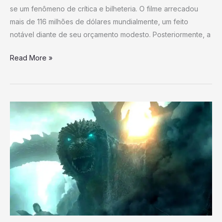
se um fenômeno de crítica e bilheteria. O filme arrecadou
Ainda
mais de 116 milhões de dólares mundialmente, um feito
Melhor
notável diante de seu orçamento modesto. Posteriormente, a
Está
Chegando
Read More »
Godzilla
Apresenta
“Godzilla
World”,
um
Novo
Universo
Expandido