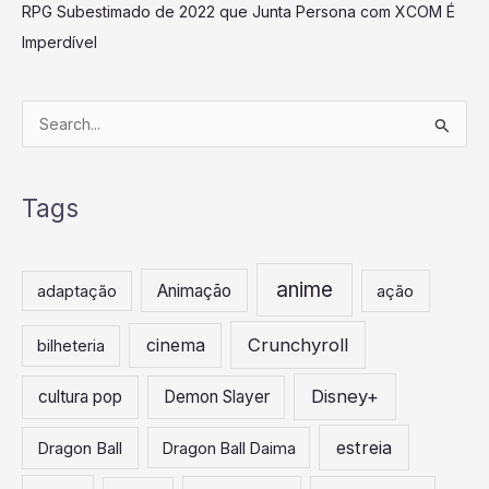
RPG Subestimado de 2022 que Junta Persona com XCOM É
Imperdível
P
e
s
Tags
q
u
i
anime
Animação
adaptação
ação
s
a
Crunchyroll
cinema
bilheteria
r
Disney+
cultura pop
Demon Slayer
p
o
estreia
Dragon Ball
Dragon Ball Daima
r