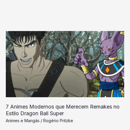
7
Animes
Modernos
que
Merecem
Remakes
no
Estilo
Dragon
Ball
7 Animes Modernos que Merecem Remakes no
Super
Estilo Dragon Ball Super
Animes e Mangás
/
Rogério Pritzke