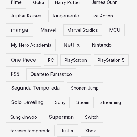
:
filme
James Gunn
Goku
Harry Potter
Jujutsu Kaisen
lançamento
Live Action
mangá
Marvel
MCU
Marvel Studios
Netflix
My Hero Academia
Nintendo
One Piece
PC
PlayStation
PlayStation 5
PS5
Quarteto Fantástico
Segunda Temporada
Shonen Jump
Solo Leveling
Sony
Steam
streaming
Superman
Sung Jinwoo
Switch
trailer
terceira temporada
Xbox