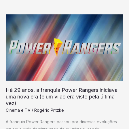
Há
29
anos,
a
franquia
Power
Rangers
iniciava
uma
nova
Há 29 anos, a franquia Power Rangers iniciava
era
uma nova era (e um vilão era visto pela última
(e
vez)
um
Cinema e TV
/
Rogério Pritzke
vilão
A franquia Power Rangers passou por diversas evoluções
era