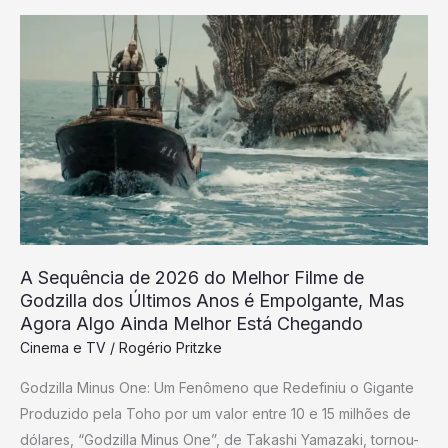
A
Sequência
de
2026
do
Melhor
Filme
de
Godzilla
dos
A Sequência de 2026 do Melhor Filme de
Últimos
Godzilla dos Últimos Anos é Empolgante, Mas
Anos
Agora Algo Ainda Melhor Está Chegando
é
Cinema e TV
/
Rogério Pritzke
Empolgante,
Godzilla Minus One: Um Fenômeno que Redefiniu o Gigante
Mas
Produzido pela Toho por um valor entre 10 e 15 milhões de
Agora
dólares, “Godzilla Minus One”, de Takashi Yamazaki, tornou-
Algo