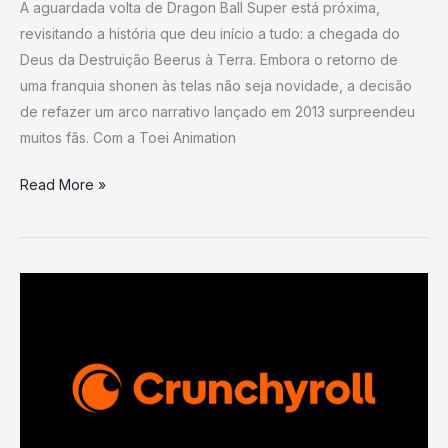
A aguardada volta de Dragon Ball Super está próxima,
revisitando a história que deu início a tudo: a chegada do
Deus da Destruição Beerus à Terra. Embora o retorno de
uma franquia shonen às telas não seja novidade, a decisão
de refazer um arco narrativo lançado em 2013 surpreendeu
muitos fãs. Com a Toei Animation
Read More »
Oito
Anos
Depois,
Grande
Anime
Sobrenatural
da