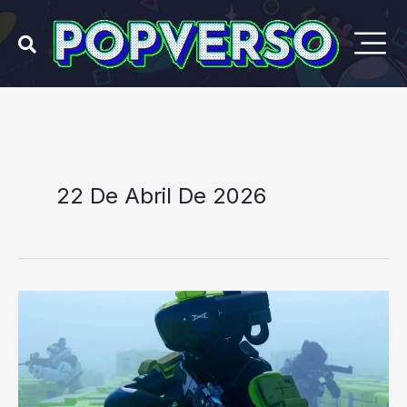
Ir
para
o
conteúdo
22 De Abril De 2026
Marathon
perdeu
75%
dos
jogadores