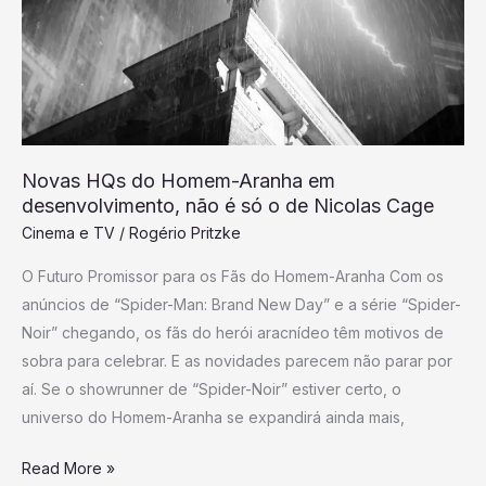
Aranha
em
desenvolvimento,
não
é
só
Novas HQs do Homem-Aranha em
o
desenvolvimento, não é só o de Nicolas Cage
de
Cinema e TV
/
Rogério Pritzke
Nicolas
O Futuro Promissor para os Fãs do Homem-Aranha Com os
Cage
anúncios de “Spider-Man: Brand New Day” e a série “Spider-
Noir” chegando, os fãs do herói aracnídeo têm motivos de
sobra para celebrar. E as novidades parecem não parar por
aí. Se o showrunner de “Spider-Noir” estiver certo, o
universo do Homem-Aranha se expandirá ainda mais,
Read More »