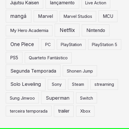
Jujutsu Kaisen
lançamento
Live Action
mangá
Marvel
MCU
Marvel Studios
Netflix
My Hero Academia
Nintendo
One Piece
PC
PlayStation
PlayStation 5
PS5
Quarteto Fantástico
Segunda Temporada
Shonen Jump
Solo Leveling
Sony
Steam
streaming
Superman
Sung Jinwoo
Switch
trailer
terceira temporada
Xbox