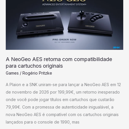
AES
retorna
com
compatibilidade
para
cartuchos
originais
A NeoGeo AES retorna com compatibilidade
para cartuchos originais
Games
/
Rogério Pritzke
A Plaion e a SNK uniram-se para lançar a NeoGeo AES em 12
de novembro de 2026 por 199,99€, um retorno inesperado
onde você pode jogar títulos em cartuchos que custarão
79,99€. Com a promessa de autenticidade inigualável, a
nova NeoGeo AES é compatível com os cartuchos originais
lançados para o console de 1990, mas