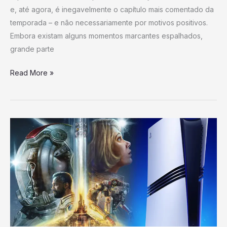
e, até agora, é inegavelmente o capítulo mais comentado da
temporada – e não necessariamente por motivos positivos.
Embora existam alguns momentos marcantes espalhados,
grande parte
Read More »
Starfield
no
PS5
ganha
primeira
correção
rápida,
mas