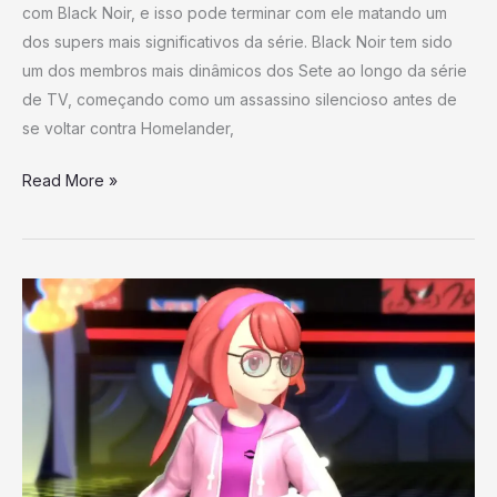
com Black Noir, e isso pode terminar com ele matando um
seu
dos supers mais significativos da série. Black Noir tem sido
lugar
um dos membros mais dinâmicos dos Sete ao longo da série
de TV, começando como um assassino silencioso antes de
se voltar contra Homelander,
Read More »
Campeões
Pokémon
Decepcionam
de
Forma
Significativa,
Mas
Ainda