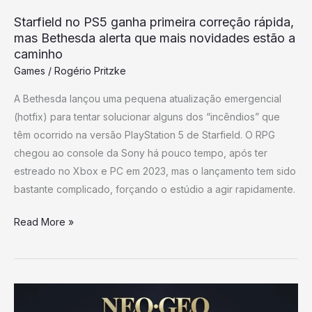
Bethesda
Starfield no PS5 ganha primeira correção rápida,
alerta
mas Bethesda alerta que mais novidades estão a
que
caminho
mais
Games
/
Rogério Pritzke
novidades
estão
A Bethesda lançou uma pequena atualização emergencial
a
(hotfix) para tentar solucionar alguns dos “incêndios” que
caminho
têm ocorrido na versão PlayStation 5 de Starfield. O RPG
chegou ao console da Sony há pouco tempo, após ter
estreado no Xbox e PC em 2023, mas o lançamento tem sido
bastante complicado, forçando o estúdio a agir rapidamente.
Read More »
A
NeoGeo