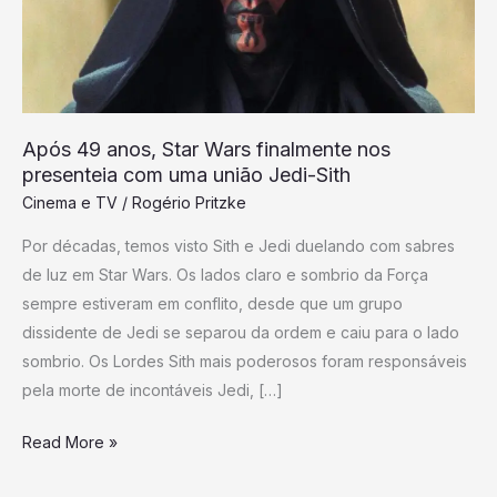
finalmente
nos
presenteia
com
uma
Após 49 anos, Star Wars finalmente nos
união
presenteia com uma união Jedi-Sith
Jedi-
Cinema e TV
/
Rogério Pritzke
Sith
Por décadas, temos visto Sith e Jedi duelando com sabres
de luz em Star Wars. Os lados claro e sombrio da Força
sempre estiveram em conflito, desde que um grupo
dissidente de Jedi se separou da ordem e caiu para o lado
sombrio. Os Lordes Sith mais poderosos foram responsáveis
pela morte de incontáveis Jedi, […]
Read More »