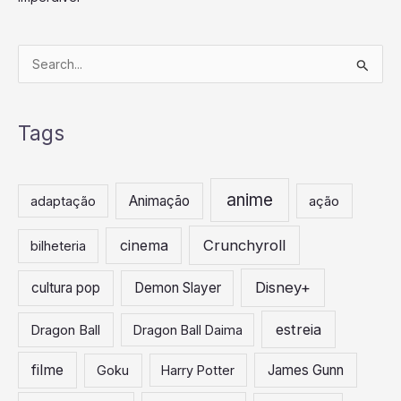
P
e
s
Tags
q
u
i
anime
Animação
adaptação
ação
s
a
Crunchyroll
cinema
bilheteria
r
Disney+
cultura pop
Demon Slayer
p
o
estreia
Dragon Ball
Dragon Ball Daima
r
:
filme
James Gunn
Goku
Harry Potter