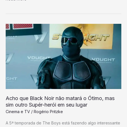
Acho
que
Black
Noir
não
matará
o
Ótimo,
mas
sim
Acho que Black Noir não matará o Ótimo, mas
outro
sim outro Supér-herói em seu lugar
Supér-
Cinema e TV
/
Rogério Pritzke
herói
A 5ª temporada de The Boys está fazendo algo interessante
em