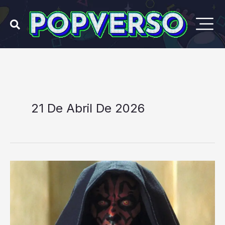
Ir
para
o
conteúdo
21 De Abril De 2026
Após
49
anos,
Star
Wars