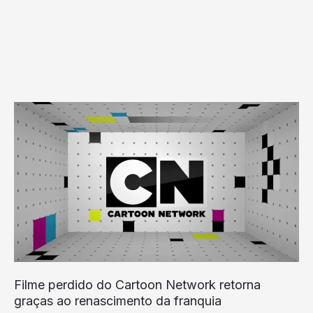
Filme
perdido
do
Cartoon
Network
retorna
graças
ao
renascimento
da
Filme perdido do Cartoon Network retorna
franquia
graças ao renascimento da franquia