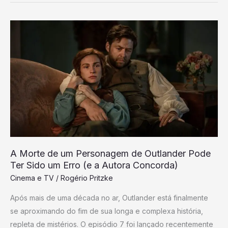
A
Morte
de
um
Personagem
de
Outlander
Pode
Ter
Sido
A Morte de um Personagem de Outlander Pode
um
Ter Sido um Erro (e a Autora Concorda)
Erro
Cinema e TV
/
Rogério Pritzke
(e
Após mais de uma década no ar, Outlander está finalmente
a
se aproximando do fim de sua longa e complexa história,
Autora
repleta de mistérios. O episódio 7 foi lançado recentemente
Concorda)