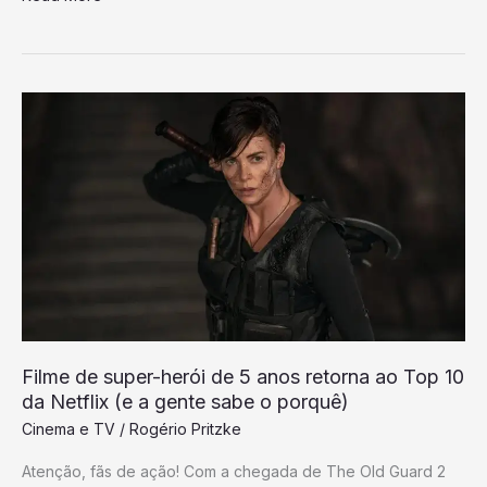
Filme
de
super-
herói
de
5
anos
retorna
ao
Top
Filme de super-herói de 5 anos retorna ao Top 10
10
da Netflix (e a gente sabe o porquê)
da
Cinema e TV
/
Rogério Pritzke
Netflix
Atenção, fãs de ação! Com a chegada de The Old Guard 2
(e