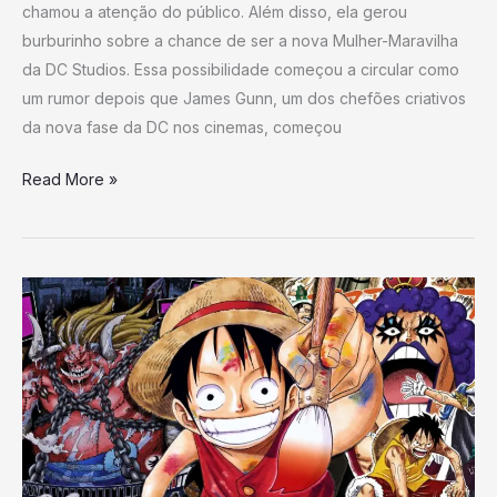
chamou a atenção do público. Além disso, ela gerou
burburinho sobre a chance de ser a nova Mulher-Maravilha
da DC Studios. Essa possibilidade começou a circular como
um rumor depois que James Gunn, um dos chefões criativos
da nova fase da DC nos cinemas, começou
Read More »
Fã
de
One
Piece
dá
vida
a
obra