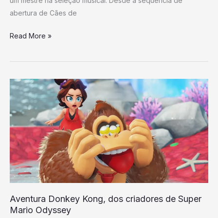
um mestre na seleção musical. Desde a sequência de
abertura de Cães de
Read More »
Aventura
Donkey
Kong,
dos
criadores
de
Super
Mario
Odyssey
Aventura Donkey Kong, dos criadores de Super
Mario Odyssey