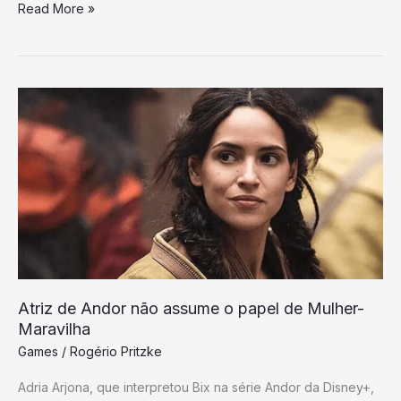
Read More »
Atriz
de
Andor
não
assume
o
papel
de
Mulher-
Atriz de Andor não assume o papel de Mulher-
Maravilha
Maravilha
Games
/
Rogério Pritzke
Adria Arjona, que interpretou Bix na série Andor da Disney+,