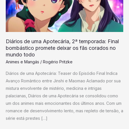
2ª
temporada:
Final
bombástico
promete
Diários de uma Apotecária, 2ª temporada: Final
deixar
bombástico promete deixar os fãs corados no
os
mundo todo
fãs
Animes e Mangás
/
Rogério Pritzke
corados
Diários de uma Apotecária: Teaser do Episódio Final Indica
no
Avanço Romântico entre Jinshi e Maomao Aclamado por sua
mundo
mistura envolvente de mistério, medicina e intrigas
todo
palacianas, Diários de uma Apotecária se consolidou como
um dos animes mais emocionantes dos últimos anos. Com um
romance de desenvolvimento lento, mas repleto de tensão, a
série está prestes […]