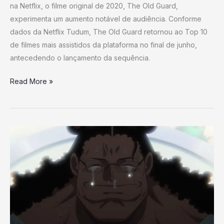
na Netflix, o filme original de 2020, The Old Guard,
a
experimenta um aumento notável de audiência. Conforme
gente
dados da Netflix Tudum, The Old Guard retornou ao Top 10
sabe
de filmes mais assistidos da plataforma no final de junho,
o
antecedendo o lançamento da sequência.
porquê)
Read More »
One
Piece
Episódio
#1135:
Data
e
Horário
de