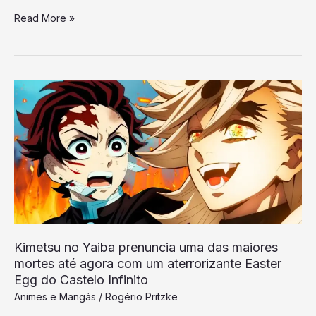
Read More »
Kimetsu
no
Yaiba
prenuncia
uma
das
maiores
mortes
até
Kimetsu no Yaiba prenuncia uma das maiores
agora
mortes até agora com um aterrorizante Easter
com
Egg do Castelo Infinito
um
Animes e Mangás
/
Rogério Pritzke
aterrorizante