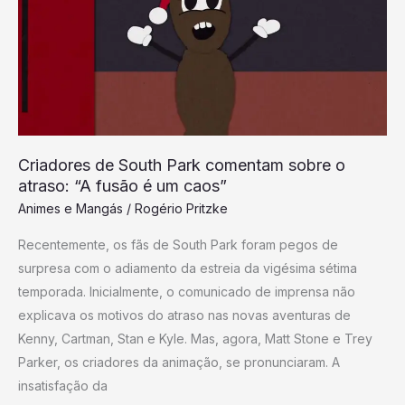
Park
comentam
sobre
o
atraso:
“A
fusão
Criadores de South Park comentam sobre o
é
atraso: “A fusão é um caos”
um
Animes e Mangás
/
Rogério Pritzke
caos”
Recentemente, os fãs de South Park foram pegos de
surpresa com o adiamento da estreia da vigésima sétima
temporada. Inicialmente, o comunicado de imprensa não
explicava os motivos do atraso nas novas aventuras de
Kenny, Cartman, Stan e Kyle. Mas, agora, Matt Stone e Trey
Parker, os criadores da animação, se pronunciaram. A
insatisfação da