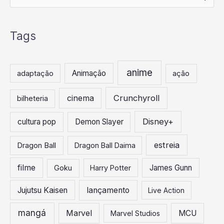
e
s
Tags
q
u
i
anime
Animação
adaptação
ação
s
a
Crunchyroll
cinema
bilheteria
r
Disney+
cultura pop
Demon Slayer
p
o
estreia
Dragon Ball
Dragon Ball Daima
r
:
filme
James Gunn
Goku
Harry Potter
Jujutsu Kaisen
lançamento
Live Action
mangá
Marvel
MCU
Marvel Studios