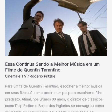
Essa
Continua
Sendo
a
Melhor
Música
em
um
Filme
de
Essa Continua Sendo a Melhor Música em um
Quentin
Filme de Quentin Tarantino
Tarantino
Cinema e TV
/
Rogério Pritzke
Para um fã de Quentin Tarantino, escolher a melhor música
em seus filmes é como pedir a um pai para escolher o filho
predileto. Afinal, nos últimos 33 anos, o diretor de clássicos
como Pulp Fiction e Bastardos Inglórios se consagrou como