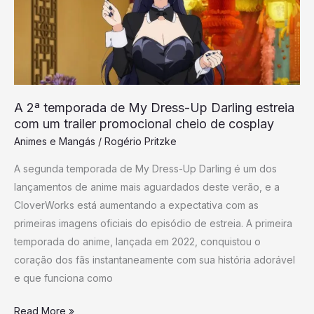
My
Dress-
Up
Darling
estreia
com
A 2ª temporada de My Dress-Up Darling estreia
um
com um trailer promocional cheio de cosplay
trailer
Animes e Mangás
/
Rogério Pritzke
promocional
A segunda temporada de My Dress-Up Darling é um dos
cheio
lançamentos de anime mais aguardados deste verão, e a
de
CloverWorks está aumentando a expectativa com as
cosplay
primeiras imagens oficiais do episódio de estreia. A primeira
temporada do anime, lançada em 2022, conquistou o
coração dos fãs instantaneamente com sua história adorável
e que funciona como
Read More »