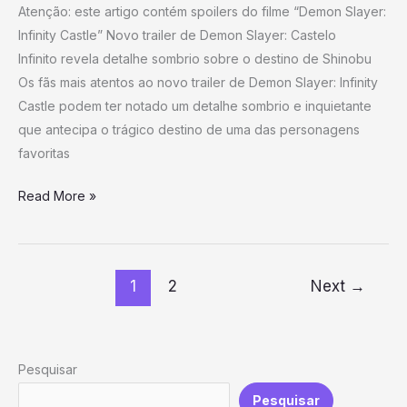
Atenção: este artigo contém spoilers do filme “Demon Slayer:
Easter
Infinity Castle” Novo trailer de Demon Slayer: Castelo
Egg
Infinito revela detalhe sombrio sobre o destino de Shinobu
do
Os fãs mais atentos ao novo trailer de Demon Slayer: Infinity
Castelo
Castle podem ter notado um detalhe sombrio e inquietante
Infinito
que antecipa o trágico destino de uma das personagens
favoritas
Read More »
1
2
Next
→
Pesquisar
Pesquisar