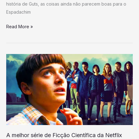
história de Guts, as coisas ainda não parecem boas para o
Espadachim
Read More »
A
melhor
série
de
Ficção
Científica
da
Netflix
não
é
A melhor série de Ficção Científica da Netflix
Stranger