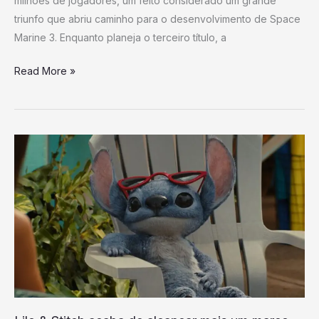
milhões de jogadores, um feito considerado um grande
triunfo que abriu caminho para o desenvolvimento de Space
Marine 3. Enquanto planeja o terceiro título, a
Read More »
Lilo
&
Stitch
acaba
de
alcançar
mais
um
marco
importante