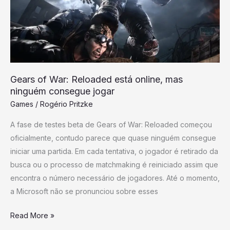
está
online,
mas
ninguém
consegue
jogar
Gears of War: Reloaded está online, mas
ninguém consegue jogar
Games
/
Rogério Pritzke
A fase de testes beta de Gears of War: Reloaded começou
oficialmente, contudo parece que quase ninguém consegue
iniciar uma partida. Em cada tentativa, o jogador é retirado da
busca ou o processo de matchmaking é reiniciado assim que
encontra o número necessário de jogadores. Até o momento,
a Microsoft não se pronunciou sobre esses
Read More »