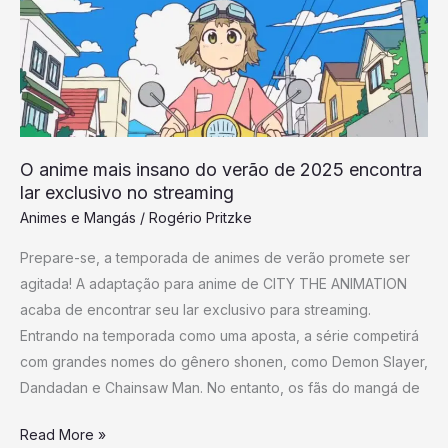
do
verão
de
2025
encontra
lar
O anime mais insano do verão de 2025 encontra
exclusivo
lar exclusivo no streaming
no
Animes e Mangás
/
Rogério Pritzke
streaming
Prepare-se, a temporada de animes de verão promete ser
agitada! A adaptação para anime de CITY THE ANIMATION
acaba de encontrar seu lar exclusivo para streaming.
Entrando na temporada como uma aposta, a série competirá
com grandes nomes do gênero shonen, como Demon Slayer,
Dandadan e Chainsaw Man. No entanto, os fãs do mangá de
Read More »