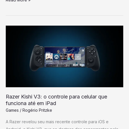
Razer
Kishi
V3:
o
controle
para
celular
que
funciona
Razer Kishi V3: o controle para celular que
até
funciona até em iPad
em
Games
/
Rogério Pritzke
iPad
A Razer revelou seu mais recente controle para iOS e