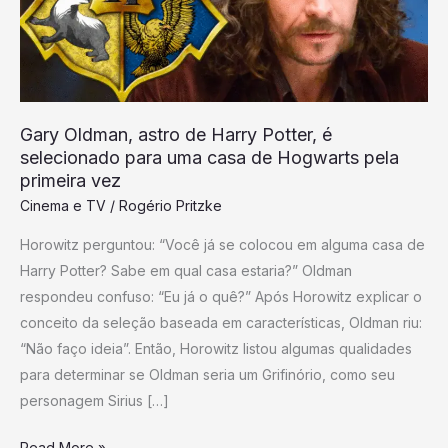
Potter,
é
selecionado
para
uma
Gary Oldman, astro de Harry Potter, é
casa
selecionado para uma casa de Hogwarts pela
de
primeira vez
Hogwarts
Cinema e TV
/
Rogério Pritzke
pela
Horowitz perguntou: “Você já se colocou em alguma casa de
primeira
Harry Potter? Sabe em qual casa estaria?” Oldman
vez
respondeu confuso: “Eu já o quê?” Após Horowitz explicar o
conceito da seleção baseada em características, Oldman riu:
“Não faço ideia”. Então, Horowitz listou algumas qualidades
para determinar se Oldman seria um Grifinório, como seu
personagem Sirius […]
Read More »