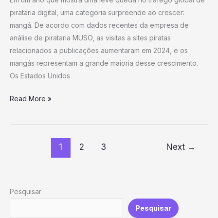
EUA,
pirataria digital, uma categoria surpreende ao crescer:
segundo
mangá. De acordo com dados recentes da empresa de
novo
análise de pirataria MUSO, as visitas a sites piratas
relatório
relacionados a publicações aumentaram em 2024, e os
mangás representam a grande maioria desse crescimento.
Os Estados Unidos
Read More »
1
2
3
Next
→
Pesquisar
Pesquisar