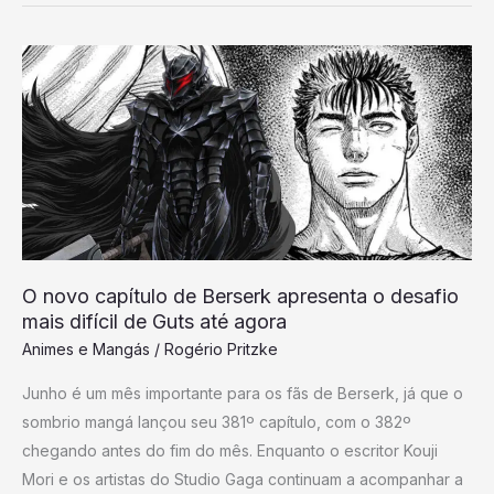
O
novo
capítulo
de
Berserk
apresenta
o
desafio
mais
O novo capítulo de Berserk apresenta o desafio
difícil
mais difícil de Guts até agora
de
Animes e Mangás
/
Rogério Pritzke
Guts
Junho é um mês importante para os fãs de Berserk, já que o
até
sombrio mangá lançou seu 381º capítulo, com o 382º
agora
chegando antes do fim do mês. Enquanto o escritor Kouji
Mori e os artistas do Studio Gaga continuam a acompanhar a