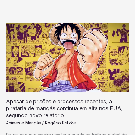
Apesar
de
prisões
e
processos
recentes,
a
pirataria
de
mangás
Apesar de prisões e processos recentes, a
continua
pirataria de mangás continua em alta nos EUA,
em
segundo novo relatório
alta
Animes e Mangás
/
Rogério Pritzke
nos
Em um ano que mostra uma leve queda no tráfego global de