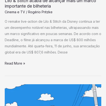
Lilo & Stitch acaba de alcançar mais um marco
de
importante de bilheteria
bilheteria
Cinema e TV
/
Rogério Pritzke
O remake live-action de Lilo & Stitch da Disney continua a ter
um desempenho notável nas bilheterias, ultrapassando mais
um marco significativo em poucas semanas. De acordo com o
Deadline, o filme já alcançou a marca de US$ 800 milhões
mundialmente. Até quarta-feira, 11 de junho, sua arrecadação
global era de US$ 807,6 milhões. Desse
Read More »
O
anime
mais
insano