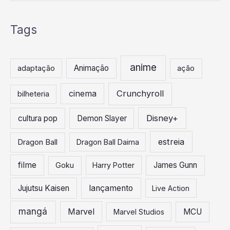
e
s
Tags
q
u
i
anime
Animação
adaptação
ação
s
a
Crunchyroll
cinema
bilheteria
r
Disney+
cultura pop
Demon Slayer
p
o
estreia
Dragon Ball
Dragon Ball Daima
r
:
filme
James Gunn
Goku
Harry Potter
Jujutsu Kaisen
lançamento
Live Action
mangá
Marvel
MCU
Marvel Studios