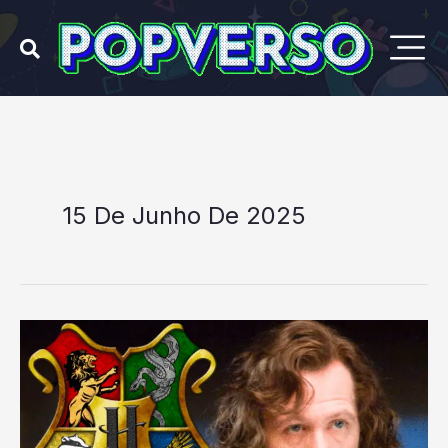
Ir
para
o
conteúdo
15 De Junho De 2025
Gary
Oldman,
astro
de
Harry