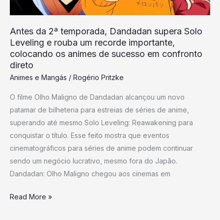
Leveling
e
Antes da 2ª temporada, Dandadan supera Solo
rouba
Leveling e rouba um recorde importante,
um
colocando os animes de sucesso em confronto
recorde
direto
importante,
Animes e Mangás
/
Rogério Pritzke
colocando
O filme Olho Maligno de Dandadan alcançou um novo
os
patamar de bilheteria para estreias de séries de anime,
animes
superando até mesmo Solo Leveling: Reawakening para
de
conquistar o título. Esse feito mostra que eventos
sucesso
cinematográficos para séries de anime podem continuar
em
sendo um negócio lucrativo, mesmo fora do Japão.
confronto
Dandadan: Olho Maligno chegou aos cinemas em
direto
Read More »