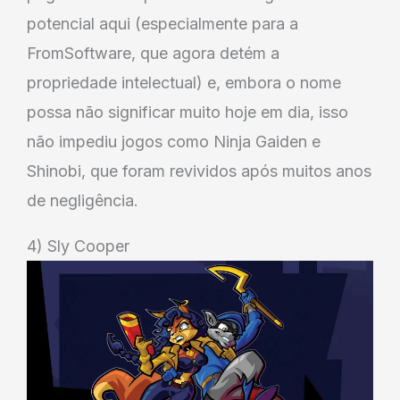
potencial aqui (especialmente para a
FromSoftware, que agora detém a
propriedade intelectual) e, embora o nome
possa não significar muito hoje em dia, isso
não impediu jogos como Ninja Gaiden e
Shinobi, que foram revividos após muitos anos
de negligência.
4) Sly Cooper