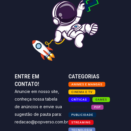
ENTRE EM
CATEGORIAS
CONTATO!
ANIMES E MANGÁS
Anuncie em nosso site,
CINEMA E TV
conheça nossa tabela
CRÍTICAS
GAMES
de anúncios e envie sua
NOTICIAS
POP
sugestão de pauta para:
PUBLICIDADE
redacao@popverso.com.br
STREAMING
TECNOLOGIA