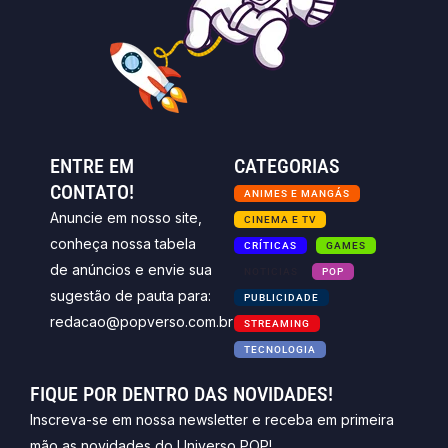
ENTRE EM
CATEGORIAS
CONTATO!
ANIMES E MANGÁS
Anuncie em nosso site,
CINEMA E TV
conheça nossa tabela
CRÍTICAS
GAMES
de anúncios e envie sua
NOTICIAS
POP
sugestão de pauta para:
PUBLICIDADE
redacao@popverso.com.br
STREAMING
TECNOLOGIA
FIQUE POR DENTRO DAS NOVIDADES!
Inscreva-se em nossa newsletter e receba em primeira
mão as novidades do Universo POP!