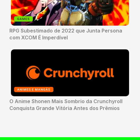
GAMES
RPG Subestimado de 2022 que Junta Persona
com XCOM É Imperdível
ANIMES E MANGÁS
O Anime Shonen Mais Sombrio da Crunchyroll
Conquista Grande Vitória Antes dos Prêmios