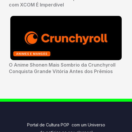
com XCOM É Imperdível
ANIMES E MANGÁS
O Anime Shonen Mais Sombrio da Crunchyroll
Conquista Grande Vitória Antes dos Prêmios
Portal de Cultura POP com um Universo