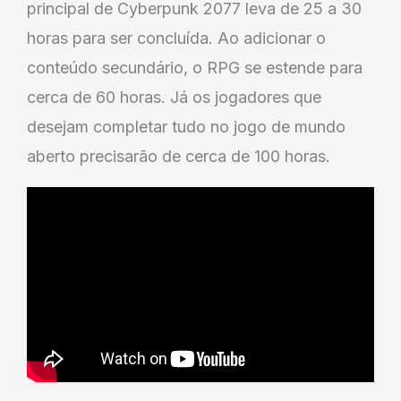
principal de Cyberpunk 2077 leva de 25 a 30
horas para ser concluída. Ao adicionar o
conteúdo secundário, o RPG se estende para
cerca de 60 horas. Já os jogadores que
desejam completar tudo no jogo de mundo
aberto precisarão de cerca de 100 horas.