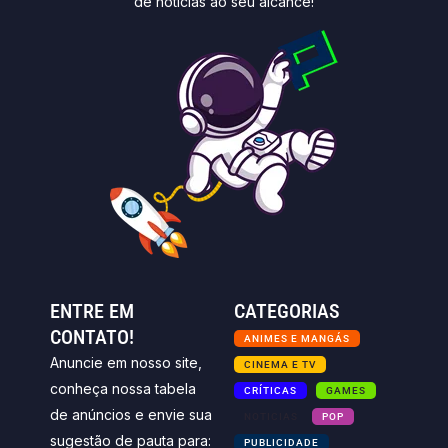
de notícias ao seu alcance!
ENTRE EM
CATEGORIAS
CONTATO!
ANIMES E MANGÁS
Anuncie em nosso site,
CINEMA E TV
conheça nossa tabela
CRÍTICAS
GAMES
de anúncios e envie sua
NOTICIAS
POP
sugestão de pauta para:
PUBLICIDADE