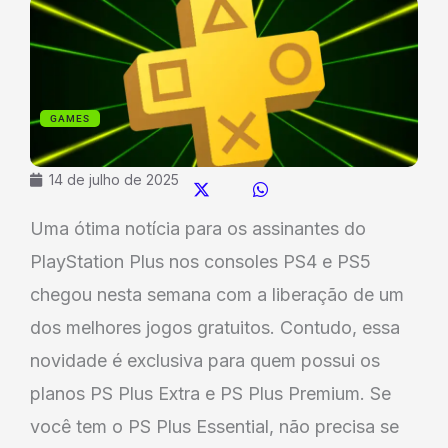
GAMES
14 de julho de 2025
Uma ótima notícia para os assinantes do
PlayStation Plus nos consoles PS4 e PS5
chegou nesta semana com a liberação de um
dos melhores jogos gratuitos. Contudo, essa
novidade é exclusiva para quem possui os
planos PS Plus Extra e PS Plus Premium. Se
você tem o PS Plus Essential, não precisa se