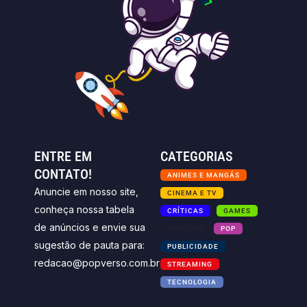
ENTRE EM
CATEGORIAS
CONTATO!
ANIMES E MANGÁS
Anuncie em nosso site,
CINEMA E TV
conheça nossa tabela
CRÍTICAS
GAMES
de anúncios e envie sua
NOTICIAS
POP
sugestão de pauta para:
PUBLICIDADE
redacao@popverso.com.br
STREAMING
TECNOLOGIA