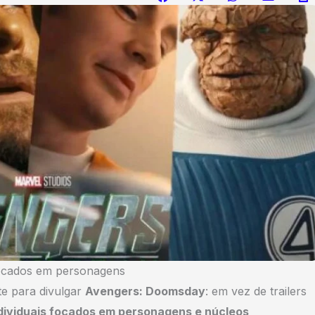
focados em personagens
te para divulgar
Avengers: Doomsday
: em vez de trailers
dividuais focados em personagens e núcleos