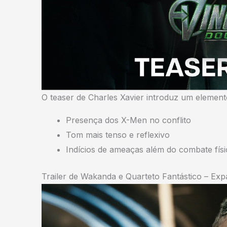
O teaser de Charles Xavier introduz um elemento 
Presença dos X-Men no conflito
Tom mais tenso e reflexivo
Indícios de ameaças além do combate fís
Trailer de Wakanda e Quarteto Fantástico – Ex