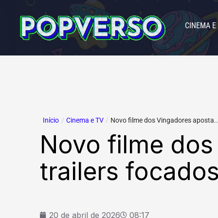
Ir
para
CINEMA E
o
conteúdo
Início
/
Cinema e TV
/
Novo filme dos Vingadores aposta..
Novo filme dos
trailers focad
20 de abril de 2026
08:17