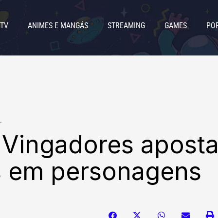
 TV
ANIMES E MANGÁS
STREAMING
GAMES
PO
.
 Vingadores apost
os em personagens