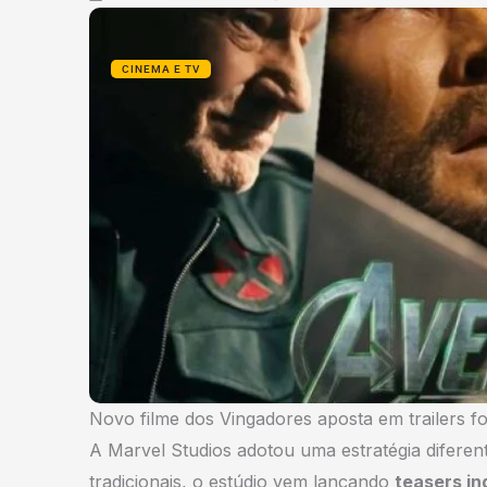
CINEMA E TV
Novo filme dos Vingadores aposta em trailers 
A Marvel Studios adotou uma estratégia diferen
tradicionais, o estúdio vem lançando
teasers in