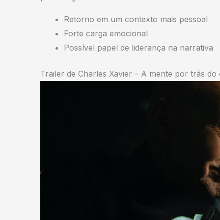
Retorno em um contexto mais pessoal
Forte carga emocional
Possível papel de liderança na narrativa
Trailer de Charles Xavier – A mente por trás do 