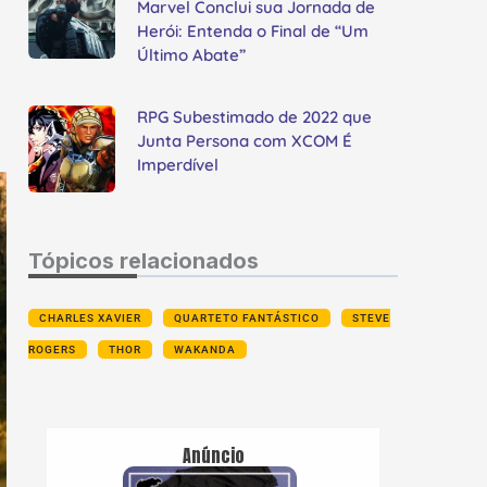
Marvel Conclui sua Jornada de
Herói: Entenda o Final de “Um
Último Abate”
RPG Subestimado de 2022 que
Junta Persona com XCOM É
Imperdível
Tópicos relacionados
CHARLES XAVIER
QUARTETO FANTÁSTICO
STEVE
ROGERS
THOR
WAKANDA
Anúncio