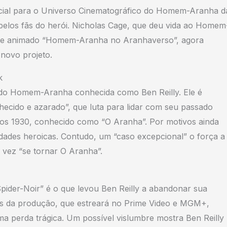
nicial para o Universo Cinematográfico do Homem-Aranha d
elos fãs do herói. Nicholas Cage, que deu vida ao Homem
ilme animado “Homem-Aranha no Aranhaverso”, agora
 novo projeto.
k
o do Homem-Aranha conhecida como Ben Reilly. Ele é
hecido e azarado”, que luta para lidar com seu passado
os 1930, conhecido como “O Aranha”. Por motivos ainda
vidades heroicas. Contudo, um “caso excepcional” o força a
 vez “se tornar O Aranha”.
ider-Noir” é o que levou Ben Reilly a abandonar sua
ntes da produção, que estreará no Prime Video e MGM+,
 perda trágica. Um possível vislumbre mostra Ben Reilly