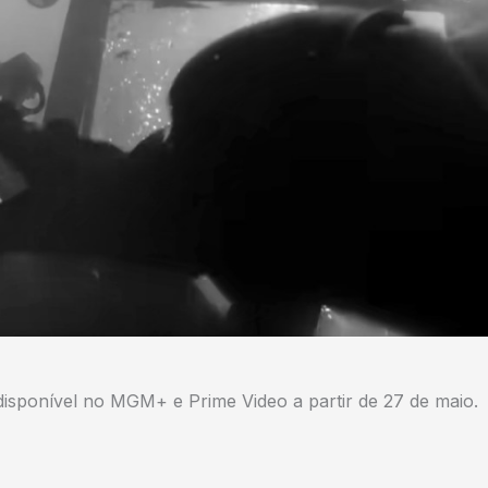
disponível no MGM+ e Prime Video a partir de 27 de maio.