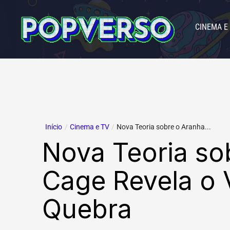
Ir
para
CINEMA E
o
conteúdo
Início
/
Cinema e TV
/
Nova Teoria sobre o Aranha...
Nova Teoria so
Cage Revela o 
Quebra