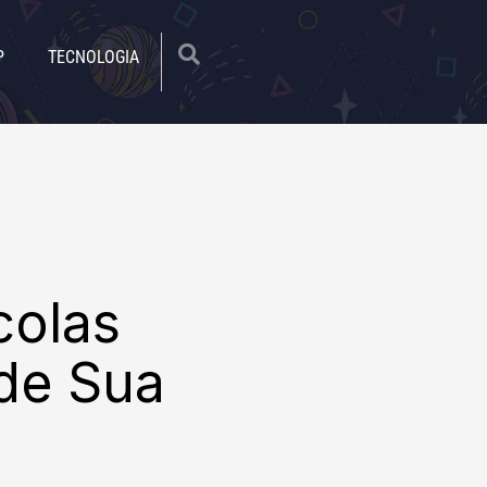
|
P
TECNOLOGIA
colas
de Sua