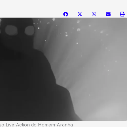
rso Live-Action do Homem-Aranha