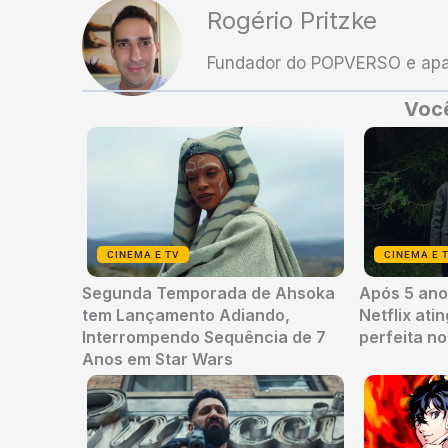
Rogério Pritzke
Fundador do POPVERSO e apai
Você
CINEMA E TV
CINEMA E 
Segunda Temporada de Ahsoka
Após 5 anos
tem Lançamento Adiando,
Netflix ati
Interrompendo Sequência de 7
perfeita n
Anos em Star Wars