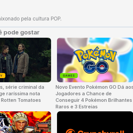
xonado pela cultura POP.
 pode gostar
TV
GAMES
, série criminal da
Novo Evento Pokémon GO Dá ao
nge raríssima nota
Jogadores a Chance de
o Rotten Tomatoes
Conseguir 4 Pokémon Brilhantes
Raros e 3 Estreias