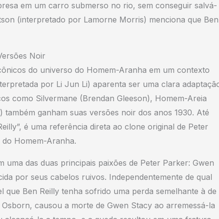
presa em um carro submerso no rio, sem conseguir salvá-
rtson (interpretado por Lamorne Morris) menciona que Ben
ersões Noir
 icônicos do universo do Homem-Aranha em um contexto
nterpretada por Li Jun Li) aparenta ser uma clara adaptaçã
ssicos como Silvermane (Brendan Gleeson), Homem-Areia
 também ganham suas versões noir dos anos 1930. Até
y”, é uma referência direta ao clone original de Peter
rio do Homem-Aranha.
uma das duas principais paixões de Peter Parker: Gwen
ida por seus cabelos ruivos. Independentemente de qual
el que Ben Reilly tenha sofrido uma perda semelhante à de
 Osborn, causou a morte de Gwen Stacy ao arremessá-la