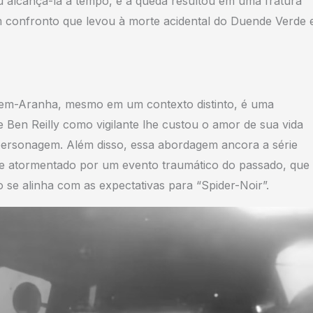
lcançá-la a tempo, e a queda resultou em uma fratura
m confronto que levou à morte acidental do Duende Verde 
mem-Aranha, mesmo em um contexto distinto, é uma
 de Ben Reilly como vigilante lhe custou o amor de sua vida
o personagem. Além disso, essa abordagem ancora a série
ve atormentado por um evento traumático do passado, que
 se alinha com as expectativas para “Spider-Noir”.