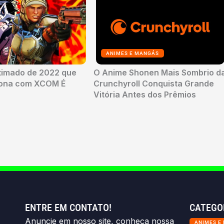
ANIMES E MANGÁS
timado de 2022 que
O Anime Shonen Mais Sombrio d
sona com XCOM É
Crunchyroll Conquista Grande
Vitória Antes dos Prêmios
ENTRE EM CONTATO!
CATEGO
Anuncie em nosso site, conheça nossa
ANIMES E