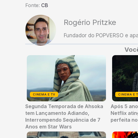
Fonte:
CB
Rogério Pritzke
Fundador do POPVERSO e apai
Você
CINEMA E TV
CINEMA E 
Segunda Temporada de Ahsoka
Após 5 anos
tem Lançamento Adiando,
Netflix ati
Interrompendo Sequência de 7
perfeita n
Anos em Star Wars