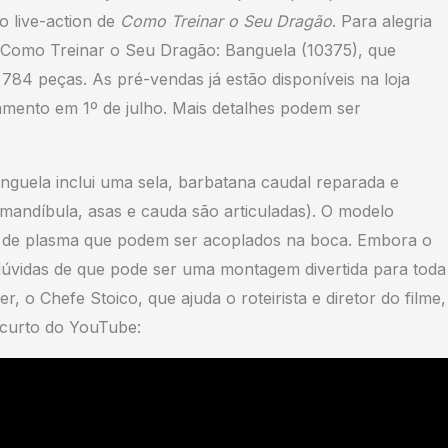
 live-action de
Como Treinar o Seu Dragão
. Para alegria
 Como Treinar o Seu Dragão: Banguela (10375), que
784 peças. As pré-vendas já estão disponíveis na loja
mento em 1º de julho. Mais detalhes podem ser
guela inclui uma sela, barbatana caudal reparada e
 mandíbula, asas e cauda são articuladas). O modelo
 de plasma que podem ser acoplados na boca. Embora o
 dúvidas de que pode ser uma montagem divertida para toda
r, o Chefe Stoico, que ajuda o roteirista e diretor do filme,
 curto do YouTube: