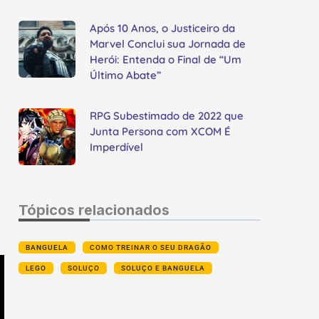
Após 10 Anos, o Justiceiro da
Marvel Conclui sua Jornada de
Herói: Entenda o Final de “Um
Último Abate”
RPG Subestimado de 2022 que
Junta Persona com XCOM É
Imperdível
Tópicos relacionados
BANGUELA
COMO TREINAR O SEU DRAGÃO
LEGO
SOLUÇO
SOLUÇO E BANGUELA