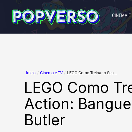
Ir
para
CINEMA E
o
conteúdo
Início
/
Cinema e TV
/
LEGO Como Treinar o Seu...
LEGO Como Tre
Action: Bangue
Butler