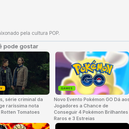
xonado pela cultura POP.
 pode gostar
TV
GAMES
, série criminal da
Novo Evento Pokémon GO Dá ao
nge raríssima nota
Jogadores a Chance de
o Rotten Tomatoes
Conseguir 4 Pokémon Brilhantes
Raros e 3 Estreias