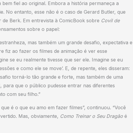
m bem fiel ao original. Embora a história permaneça a
e. No entanto, esse não é o caso de Gerard Butler, que
der de Berk. Em entrevista à ComicBook sobre
Covil de
pensamentos sobre o papel:
stranheza, mas também um grande desafio, expectativa e
e fiz ao fazer os filmes de animação é ver esse
ne se eu realmente tivesse que ser ele. Imagine se eu
essões e como ele se move’. E, de repente, eles disseram:
esafio torná-lo tão grande e forte, mas também de uma
 para que o público pudesse entrar nas diferentes
o com seu filho.”
que é o que eu amo em fazer filmes”, continuou. “Você
ivertido. Mas, obviamente,
Como Treinar o Seu Dragão
é