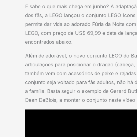
E sabe o que mais chega em junho? A adaptação
dos fãs, a LEGO lançou o conjunto LEGO Icons
permite dar vida ao adorado Fúria da Noite com 
LEGO, com preço de US$ 69,99 e data de lança
encontrados abaixo.
Além de adorável, o novo conjunto LEGO do Ban
articulações para posicionar o dragão (cabeça,
também vem com acessórios de peixe e rajadas
conjunto seja voltado para fãs adultos, não há
a família. Basta seguir o exemplo de Gerard Butle
Dean DeBlois, a montar o conjunto neste vídeo