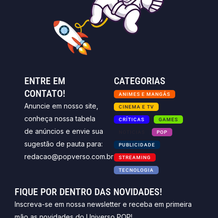
ENTRE EM
CATEGORIAS
CONTATO!
ANIMES E MANGÁS
Anuncie em nosso site,
CINEMA E TV
conheça nossa tabela
CRÍTICAS
GAMES
de anúncios e envie sua
NOTICIAS
POP
sugestão de pauta para:
PUBLICIDADE
redacao@popverso.com.br
STREAMING
TECNOLOGIA
FIQUE POR DENTRO DAS NOVIDADES!
Inscreva-se em nossa newsletter e receba em primeira
mão as novidades do Universo POP!