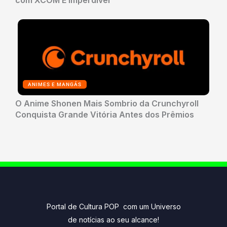
com XCOM É Imperdível
ANIMES E MANGÁS
O Anime Shonen Mais Sombrio da Crunchyroll
Conquista Grande Vitória Antes dos Prêmios
Portal de Cultura POP com um Universo
de notícias ao seu alcance!