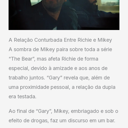
A Relação Conturbada Entre Richie e Mikey
A sombra de Mikey paira sobre toda a série
“The Bear”, mas afeta Richie de forma
especial, devido à amizade e aos anos de
trabalho juntos. “Gary” revela que, além de
uma proximidade pessoal, a relação da dupla
era testada.
Ao final de “Gary”, Mikey, embriagado e sob o
efeito de drogas, faz um discurso em um bar.