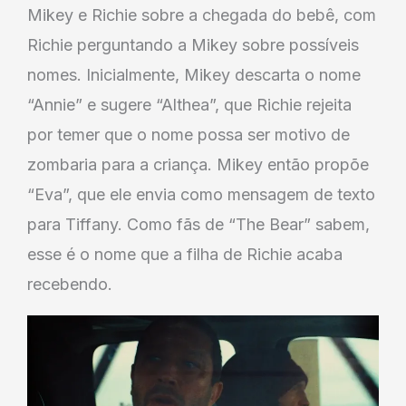
Mikey e Richie sobre a chegada do bebê, com
Richie perguntando a Mikey sobre possíveis
nomes. Inicialmente, Mikey descarta o nome
“Annie” e sugere “Althea”, que Richie rejeita
por temer que o nome possa ser motivo de
zombaria para a criança. Mikey então propõe
“Eva”, que ele envia como mensagem de texto
para Tiffany. Como fãs de “The Bear” sabem,
esse é o nome que a filha de Richie acaba
recebendo.