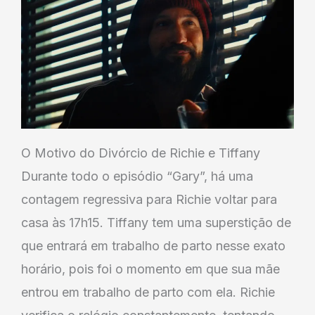
O Motivo do Divórcio de Richie e Tiffany
Durante todo o episódio “Gary”, há uma
contagem regressiva para Richie voltar para
casa às 17h15. Tiffany tem uma superstição de
que entrará em trabalho de parto nesse exato
horário, pois foi o momento em que sua mãe
entrou em trabalho de parto com ela. Richie