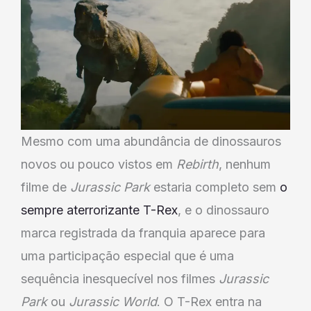
Mesmo com uma abundância de dinossauros
novos ou pouco vistos em
Rebirth
, nenhum
filme de
Jurassic Park
estaria completo sem
o
sempre aterrorizante T-Rex
, e o dinossauro
marca registrada da franquia aparece para
uma participação especial que é uma
sequência inesquecível nos filmes
Jurassic
Park
ou
Jurassic World
. O T-Rex entra na