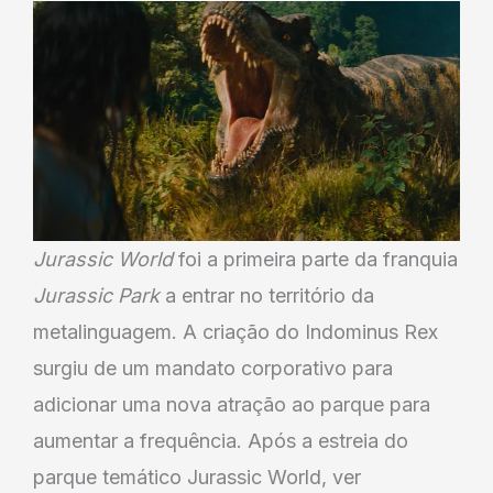
Jurassic World
foi a primeira parte da franquia
Jurassic Park
a entrar no território da
metalinguagem. A criação do Indominus Rex
surgiu de um mandato corporativo para
adicionar uma nova atração ao parque para
aumentar a frequência. Após a estreia do
parque temático Jurassic World, ver