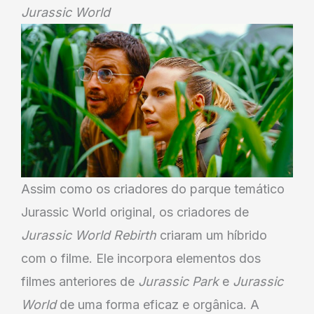
Jurassic World
Assim como os criadores do parque temático
Jurassic World original, os criadores de
Jurassic World Rebirth
criaram um híbrido
com o filme. Ele incorpora elementos dos
filmes anteriores de
Jurassic Park
e
Jurassic
World
de uma forma eficaz e orgânica. A