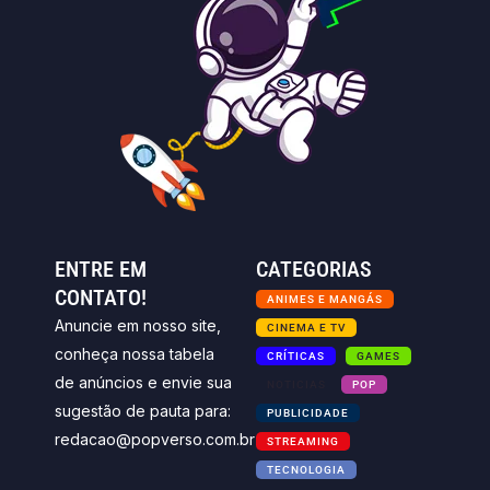
ENTRE EM
CATEGORIAS
CONTATO!
ANIMES E MANGÁS
Anuncie em nosso site,
CINEMA E TV
conheça nossa tabela
CRÍTICAS
GAMES
de anúncios e envie sua
NOTICIAS
POP
sugestão de pauta para:
PUBLICIDADE
redacao@popverso.com.br
STREAMING
TECNOLOGIA