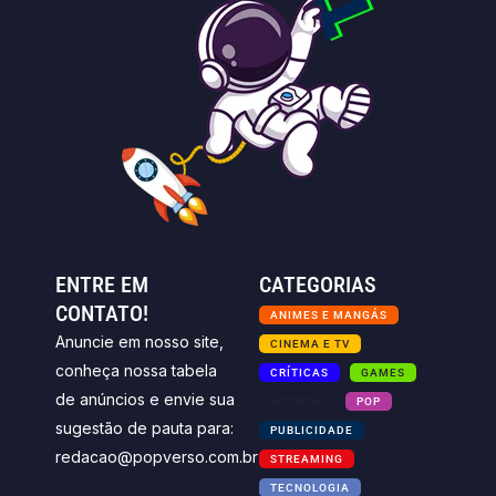
ENTRE EM
CATEGORIAS
CONTATO!
ANIMES E MANGÁS
Anuncie em nosso site,
CINEMA E TV
conheça nossa tabela
CRÍTICAS
GAMES
de anúncios e envie sua
NOTICIAS
POP
sugestão de pauta para:
PUBLICIDADE
redacao@popverso.com.br
STREAMING
TECNOLOGIA