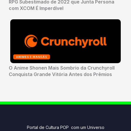
RPG Subestimado de 2022 que Junta Persona
com XCOM É Imperdível
ANIMES E MANGÁS
O Anime Shonen Mais Sombrio da Crunchyroll
Conquista Grande Vitória Antes dos Prêmios
Portal de Cultura POP com um Universo