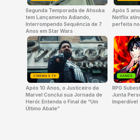
Segunda Temporada de Ahsoka
Após 5 anos
tem Lançamento Adiando,
Netflix ati
Interrompendo Sequência de 7
perfeita n
Anos em Star Wars
CINEMA E TV
GAMES
Após 10 Anos, o Justiceiro da
RPG Subes
Marvel Conclui sua Jornada de
Junta Per
Herói: Entenda o Final de “Um
Imperdível
Último Abate”