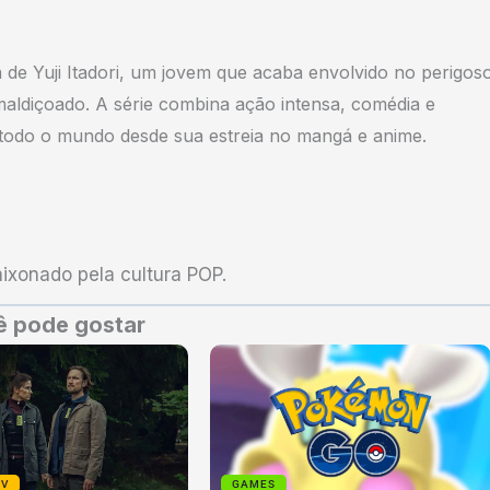
de Yuji Itadori, um jovem que acaba envolvido no perigos
aldiçoado. A série combina ação intensa, comédia e
odo o mundo desde sua estreia no mangá e anime.
xonado pela cultura POP.
 pode gostar
TV
GAMES