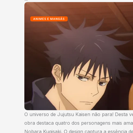
ANIMES E MANGÁS
O universo de Jujutsu Kaisen não para! Desta v
obra destaca quatro dos personagens mais amado
Nobara Kugisaki. O design captura a essência 