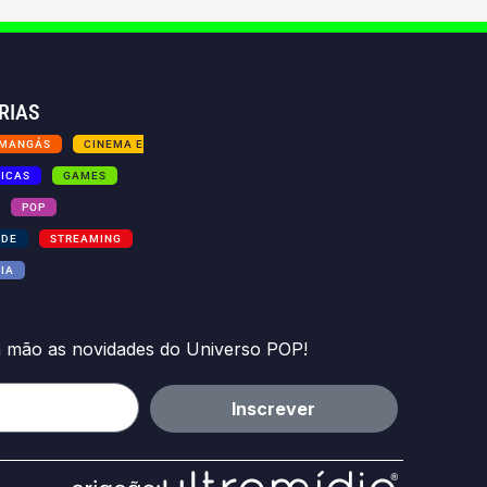
RIAS
 MANGÁS
CINEMA E
TICAS
GAMES
POP
ADE
STREAMING
IA
a mão as novidades do Universo POP!
Inscrever