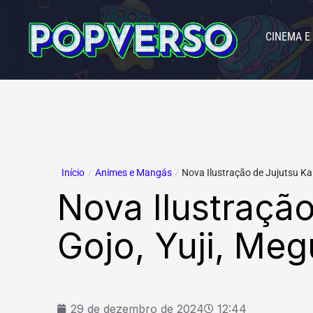
Ir
para
CINEMA E
o
conteúdo
Início
/
Animes e Mangás
/
Nova Ilustração de Jujutsu Kai
Nova Ilustraçã
Gojo, Yuji, Me
29 de dezembro de 2024
12:44