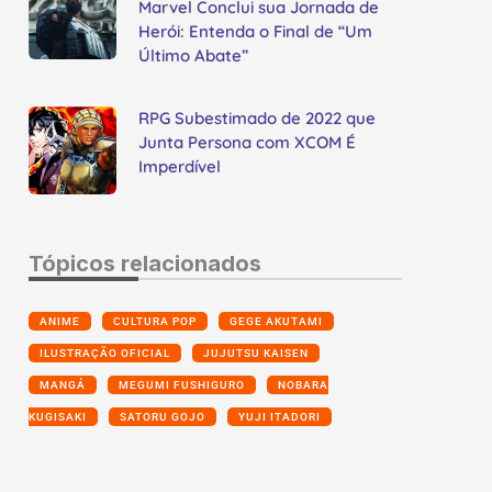
Marvel Conclui sua Jornada de
Herói: Entenda o Final de “Um
Último Abate”
RPG Subestimado de 2022 que
Junta Persona com XCOM É
Imperdível
Tópicos relacionados
ANIME
CULTURA POP
GEGE AKUTAMI
ILUSTRAÇÃO OFICIAL
JUJUTSU KAISEN
MANGÁ
MEGUMI FUSHIGURO
NOBARA
KUGISAKI
SATORU GOJO
YUJI ITADORI