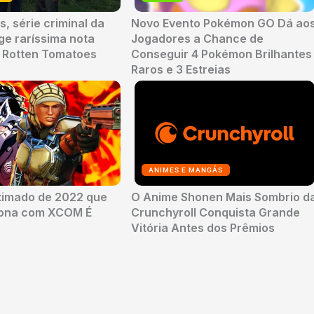
, série criminal da
Novo Evento Pokémon GO Dá ao
nge raríssima nota
Jogadores a Chance de
o Rotten Tomatoes
Conseguir 4 Pokémon Brilhantes
Raros e 3 Estreias
ANIMES E MANGÁS
timado de 2022 que
O Anime Shonen Mais Sombrio d
sona com XCOM É
Crunchyroll Conquista Grande
Vitória Antes dos Prêmios