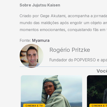
Sobre Jujutsu Kaisen
Criado por Gege Akutami, acompanha a jornada 
mundo das maldições após engolir um objeto am
momentos emocionantes, conquistando fãs em t
Fonte:
Myamura
Rogério Pritzke
Fundador do POPVERSO e apai
Você
CINEMA E TV
CINEMA E 