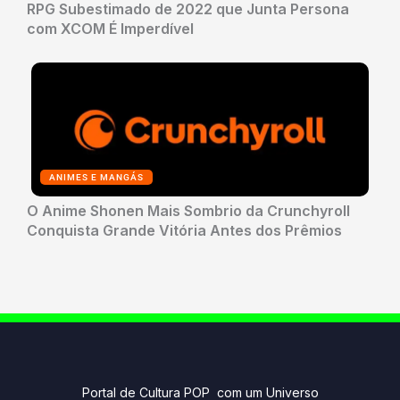
RPG Subestimado de 2022 que Junta Persona
com XCOM É Imperdível
ANIMES E MANGÁS
O Anime Shonen Mais Sombrio da Crunchyroll
Conquista Grande Vitória Antes dos Prêmios
Portal de Cultura POP com um Universo