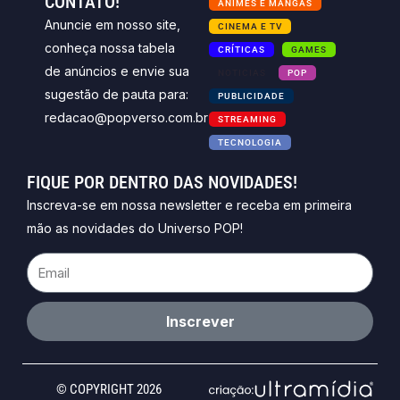
CONTATO!
ANIMES E MANGÁS
Anuncie em nosso site,
CINEMA E TV
conheça nossa tabela
CRÍTICAS
GAMES
de anúncios e envie sua
NOTICIAS
POP
sugestão de pauta para:
PUBLICIDADE
redacao@popverso.com.br
STREAMING
TECNOLOGIA
FIQUE POR DENTRO DAS NOVIDADES!
Inscreva-se em nossa newsletter e receba em primeira
mão as novidades do Universo POP!
Email
Inscrever
© COPYRIGHT 2026