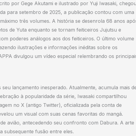
rito por Gege Akutami e ilustrado por Yuji Iwasaki, chego
ada para setembro de 2025, a publicação contou com uma
 máximo três volumes. A história se desenrola 68 anos apó
os de Yuta enquanto se tornam feiticeiros Jujutsu e
om poderes análogos aos dos feiticeiros. O último volume
azendo ilustrações e informações inéditas sobre os
PPA divulgou um vídeo especial relembrando os principai
s seu lançamento inesperado. Atualmente, acumula mais d
ebração à popularidade da série, Iwasaki compartilhou
em no X (antigo Twitter), oficializada pela conta de
 revelou um visual com suas cenas favoritas do mangá.
e avião, antecedendo seu confronto com Dabura. A arte
 a subsequente fusão entre eles.