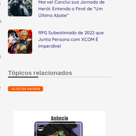
Marvel Conclui sua Jornada de
u
Herói: Entenda o Final de “Um
Último Abate”
s
RPG Subestimado de 2022 que
Junta Persona com XCOM É
Imperdível
s
Tópicos relacionados
e
JUJUTSU KAISEN
Anúncio