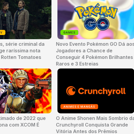
TV
GAMES
, série criminal da
Novo Evento Pokémon GO Dá ao
nge raríssima nota
Jogadores a Chance de
o Rotten Tomatoes
Conseguir 4 Pokémon Brilhantes
Raros e 3 Estreias
ANIMES E MANGÁS
timado de 2022 que
O Anime Shonen Mais Sombrio d
sona com XCOM É
Crunchyroll Conquista Grande
Vitória Antes dos Prêmios