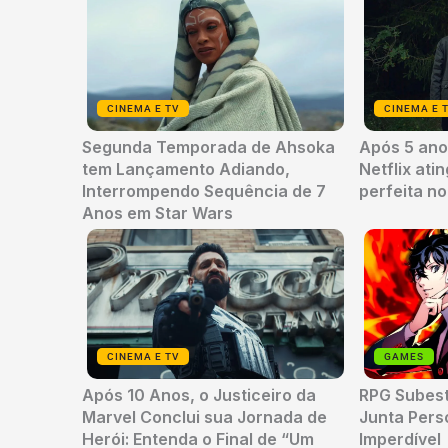
CINEMA E TV
CINEMA E 
Segunda Temporada de Ahsoka
Após 5 anos
tem Lançamento Adiando,
Netflix ati
Interrompendo Sequência de 7
perfeita n
Anos em Star Wars
CINEMA E TV
GAMES
Após 10 Anos, o Justiceiro da
RPG Subes
Marvel Conclui sua Jornada de
Junta Per
Herói: Entenda o Final de “Um
Imperdível