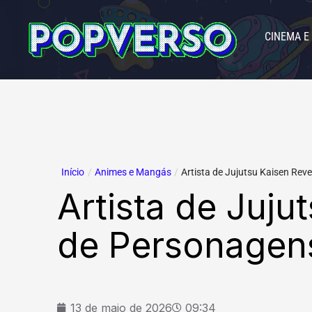
Ir
para
CINEMA E
o
conteúdo
Início
/
Animes e Mangás
/
Artista de Jujutsu Kaisen Revel
Artista de Juju
de Personagen
13 de maio de 2026
09:34