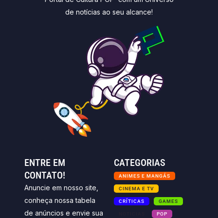
de notícias ao seu alcance!
ENTRE EM
CATEGORIAS
CONTATO!
ANIMES E MANGÁS
Anuncie em nosso site,
CINEMA E TV
conheça nossa tabela
CRÍTICAS
GAMES
de anúncios e envie sua
NOTICIAS
POP