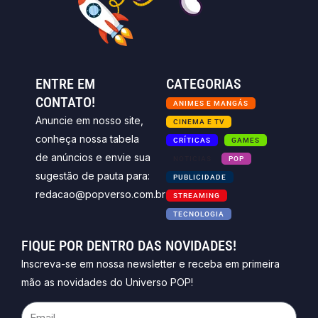
ENTRE EM
CATEGORIAS
CONTATO!
ANIMES E MANGÁS
Anuncie em nosso site,
CINEMA E TV
conheça nossa tabela
CRÍTICAS
GAMES
de anúncios e envie sua
NOTICIAS
POP
sugestão de pauta para:
PUBLICIDADE
redacao@popverso.com.br
STREAMING
TECNOLOGIA
FIQUE POR DENTRO DAS NOVIDADES!
Inscreva-se em nossa newsletter e receba em primeira
mão as novidades do Universo POP!
Email