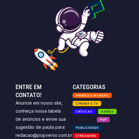
ENTRE EM
CATEGORIAS
CONTATO!
ANIMES E MANGÁS
Anuncie em nosso site,
CINEMA E TV
conheça nossa tabela
CRÍTICAS
GAMES
de anúncios e envie sua
NOTICIAS
POP
sugestão de pauta para:
PUBLICIDADE
redacao@popverso.com.br
STREAMING