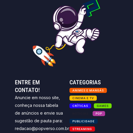
ENTRE EM
CATEGORIAS
CONTATO!
ANIMES E MANGÁS
Anuncie em nosso site,
CINEMA E TV
conheça nossa tabela
CRÍTICAS
GAMES
de anúncios e envie sua
NOTICIAS
POP
sugestão de pauta para:
PUBLICIDADE
redacao@popverso.com.br
STREAMING