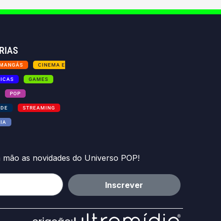
RIAS
 MANGÁS
CINEMA E
TICAS
GAMES
POP
ADE
STREAMING
IA
a mão as novidades do Universo POP!
Inscrever