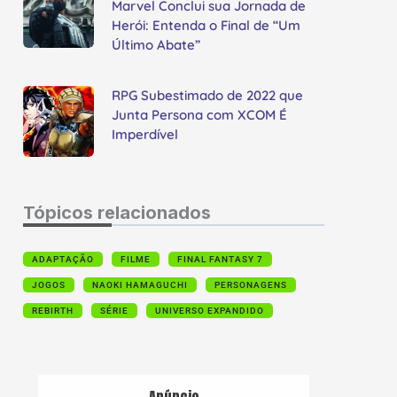
Marvel Conclui sua Jornada de
o
Herói: Entenda o Final de “Um
Último Abate”
RPG Subestimado de 2022 que
Junta Persona com XCOM É
Imperdível
Tópicos relacionados
ADAPTAÇÃO
FILME
FINAL FANTASY 7
JOGOS
NAOKI HAMAGUCHI
PERSONAGENS
REBIRTH
SÉRIE
UNIVERSO EXPANDIDO
Anúncio