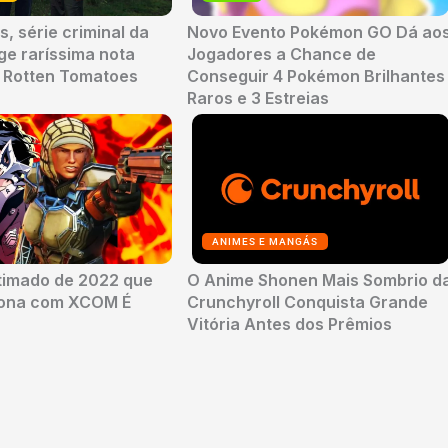
, série criminal da
Novo Evento Pokémon GO Dá ao
nge raríssima nota
Jogadores a Chance de
o Rotten Tomatoes
Conseguir 4 Pokémon Brilhantes
Raros e 3 Estreias
ANIMES E MANGÁS
timado de 2022 que
O Anime Shonen Mais Sombrio d
sona com XCOM É
Crunchyroll Conquista Grande
Vitória Antes dos Prêmios