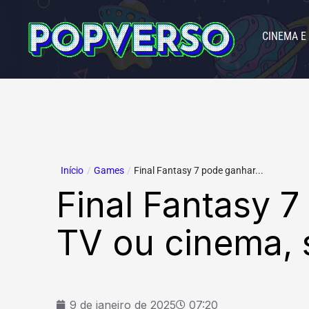
Ir
para
CINEMA E
o
conteúdo
Início
/
Games
/
Final Fantasy 7 pode ganhar...
Final Fantasy 
TV ou cinema, 
9 de janeiro de 2025
07:20