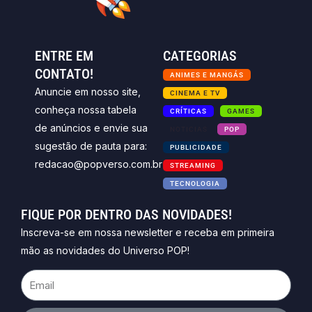
ENTRE EM
CATEGORIAS
CONTATO!
ANIMES E MANGÁS
Anuncie em nosso site,
CINEMA E TV
conheça nossa tabela
CRÍTICAS
GAMES
de anúncios e envie sua
NOTICIAS
POP
sugestão de pauta para:
PUBLICIDADE
redacao@popverso.com.br
STREAMING
TECNOLOGIA
FIQUE POR DENTRO DAS NOVIDADES!
Inscreva-se em nossa newsletter e receba em primeira
mão as novidades do Universo POP!
Email