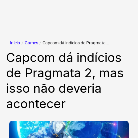
Início
/
Games
/
Capcom dá indícios de Pragmata...
Capcom dá indícios
de Pragmata 2, mas
isso não deveria
acontecer