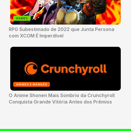
GAMES
RPG Subestimado de 2022 que Junta Persona
com XCOM É Imperdível
ANIMES E MANGÁS
O Anime Shonen Mais Sombrio da Crunchyroll
Conquista Grande Vitória Antes dos Prêmios