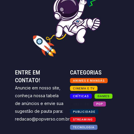
ENTRE EM
CATEGORIAS
CONTATO!
ANIMES E MANGÁS
Anuncie em nosso site,
CINEMA E TV
conheça nossa tabela
CRÍTICAS
GAMES
de anúncios e envie sua
NOTICIAS
POP
sugestão de pauta para:
PUBLICIDADE
redacao@popverso.com.br
STREAMING
TECNOLOGIA