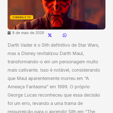
CINEMA E TV
8 de maio de 2026
Darth Vader é o Sith definitivo de Star Wars,
mas a Disney revitalizou Darth Maul,
transformando-o em um personagem muito
mais cativante. Isso é notável, considerando
que Maul aparentemente morreu em “A
Ameaça Fantasma” em 1999. O próprio
George Lucas reconheceu que essa decisão
foi um erro, levando a uma trama de
ressurreição para o aprendiz Sith em “The