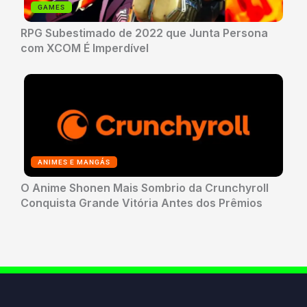
GAMES
RPG Subestimado de 2022 que Junta Persona
com XCOM É Imperdível
ANIMES E MANGÁS
O Anime Shonen Mais Sombrio da Crunchyroll
Conquista Grande Vitória Antes dos Prêmios