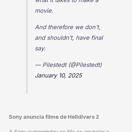
what it takes to make a
movie.
And therefore we don’t,
and shouldn’t, have final
say.
— Pilestedt (@Pilestedt)
January 10, 2025
Sony anuncia filme de Helldivers 2
A Sony surpreendeu os fãs ao anunciar o