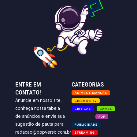
ENTRE EM
CATEGORIAS
CONTATO!
ANIMES E MANGÁS
Anuncie em nosso site,
CINEMA E TV
conheça nossa tabela
CRÍTICAS
GAMES
de anúncios e envie sua
NOTICIAS
POP
sugestão de pauta para:
PUBLICIDADE
redacao@popverso.com.br
STREAMING