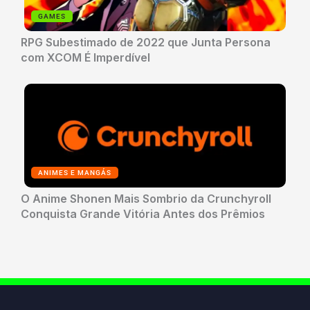
GAMES
RPG Subestimado de 2022 que Junta Persona
com XCOM É Imperdível
ANIMES E MANGÁS
O Anime Shonen Mais Sombrio da Crunchyroll
Conquista Grande Vitória Antes dos Prêmios