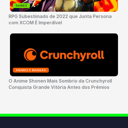
GAMES
RPG Subestimado de 2022 que Junta Persona
com XCOM É Imperdível
ANIMES E MANGÁS
O Anime Shonen Mais Sombrio da Crunchyroll
Conquista Grande Vitória Antes dos Prêmios