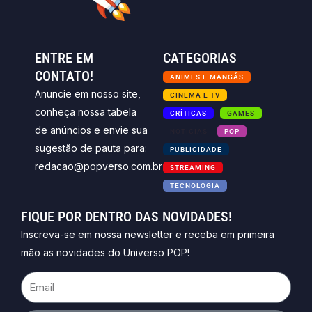
ENTRE EM
CATEGORIAS
CONTATO!
ANIMES E MANGÁS
Anuncie em nosso site,
CINEMA E TV
conheça nossa tabela
CRÍTICAS
GAMES
de anúncios e envie sua
NOTICIAS
POP
sugestão de pauta para:
PUBLICIDADE
redacao@popverso.com.br
STREAMING
TECNOLOGIA
FIQUE POR DENTRO DAS NOVIDADES!
Inscreva-se em nossa newsletter e receba em primeira
mão as novidades do Universo POP!
Email