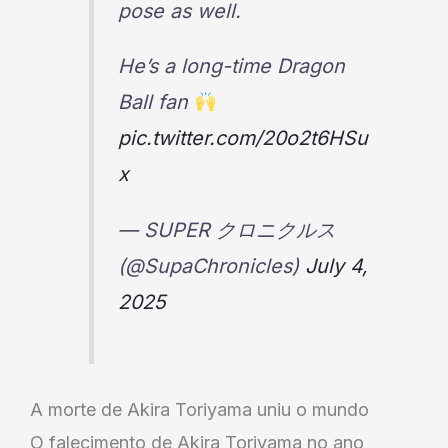
pose as well.
He’s a long-time Dragon
Ball fan
pic.twitter.com/20o2t6HSu
x
— SUPER クロニクルス
(@SupaChronicles)
July 4,
2025
A morte de Akira Toriyama uniu o mundo
O falecimento de Akira Toriyama no ano