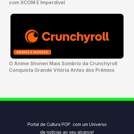
com XCOM É Imperdível
ANIMES E MANGÁS
O Anime Shonen Mais Sombrio da Crunchyroll
Conquista Grande Vitória Antes dos Prêmios
Portal de Cultura POP com um Universo
de notícias ao seu alcance!