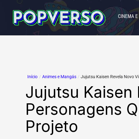
Ir
para
CINEMA E
o
conteúdo
Início
/
Animes e Mangás
/
Jujutsu Kaisen Revela Novo Vis
Jujutsu Kaisen
Personagens Q
Projeto