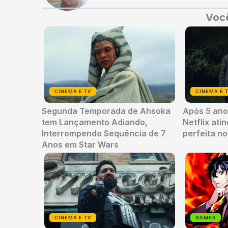
Você
CINEMA E TV
CINEMA E 
Segunda Temporada de Ahsoka
Após 5 anos
tem Lançamento Adiando,
Netflix ati
Interrompendo Sequência de 7
perfeita n
Anos em Star Wars
CINEMA E TV
GAMES