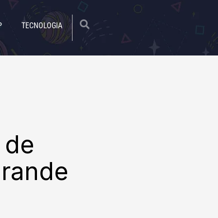
|
P
TECNOLOGIA
 de
Grande