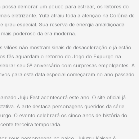
possa demorar um pouco para estrear, os leitores do
ais eletrizante. Yuta atraiu toda a atenção na Colônia de
de grau especial. Sua reserva de energia amaldiçoada
o mais poderoso da era moderna.
vilões não mostram sinais de desaceleração e já estão
to os fãs aguardam o retorno do Jogo do Expurgo na
lebrar seu 5º aniversário com surpresas empolgantes. A
tivos para esta data especial começaram no ano passado.
do Juju Fest acontecerá este ano. O site oficial já
ctativa. A arte destaca personagens queridos da série,
rgo. O evento celebrará os cinco anos de história do
ecente terceira temporada.
aos seus personagens no palco. Jujutsu Kaisen é