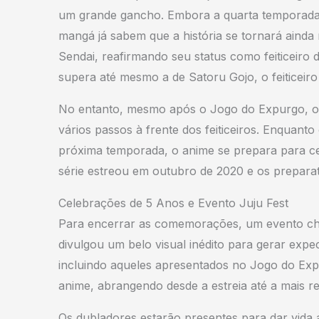
um grande gancho. Embora a quarta temporada 
mangá já sabem que a história se tornará ainda m
Sendai, reafirmando seu status como feiticeiro 
supera até mesmo a de Satoru Gojo, o feiticeir
No entanto, mesmo após o Jogo do Expurgo, os 
vários passos à frente dos feiticeiros. Enquan
próxima temporada, o anime se prepara para ce
série estreou em outubro de 2020 e os prepara
Celebrações de 5 Anos e Evento Juju Fest
Para encerrar as comemorações, um evento chama
divulgou um belo visual inédito para gerar expe
incluindo aqueles apresentados no Jogo do Expu
anime, abrangendo desde a estreia até a mais r
Os dubladores estarão presentes para dar vida 