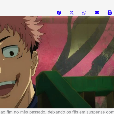
u ao fim no mês passado, deixando os fãs em suspense co