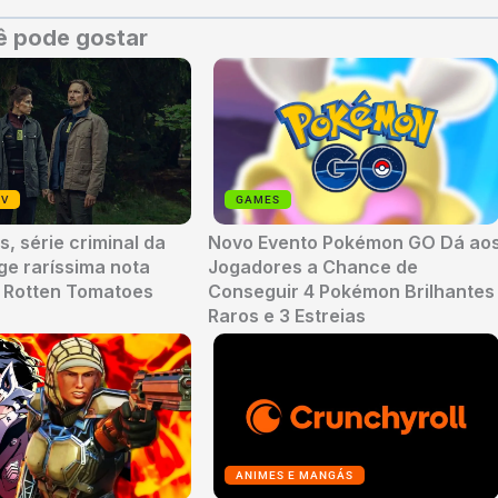
 pode gostar
TV
GAMES
, série criminal da
Novo Evento Pokémon GO Dá ao
nge raríssima nota
Jogadores a Chance de
o Rotten Tomatoes
Conseguir 4 Pokémon Brilhantes
Raros e 3 Estreias
ANIMES E MANGÁS