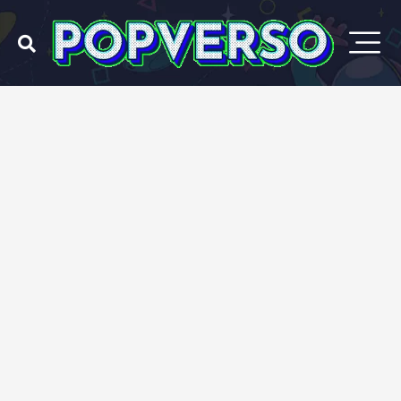
Ir
para
o
conteúdo