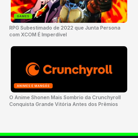
GAMES
RPG Subestimado de 2022 que Junta Persona
com XCOM É Imperdível
ANIMES E MANGÁS
O Anime Shonen Mais Sombrio da Crunchyroll
Conquista Grande Vitória Antes dos Prêmios