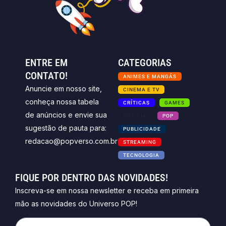
ENTRE EM
CATEGORIAS
CONTATO!
ANIMES E MANGÁS
Anuncie em nosso site,
CINEMA E TV
conheça nossa tabela
CRÍTICAS
GAMES
de anúncios e envie sua
NOTICIAS
POP
sugestão de pauta para:
PUBLICIDADE
redacao@popverso.com.br
STREAMING
TECNOLOGIA
FIQUE POR DENTRO DAS NOVIDADES!
Inscreva-se em nossa newsletter e receba em primeira
mão as novidades do Universo POP!
Email