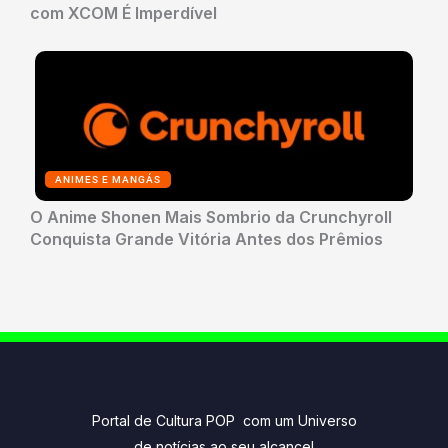
com XCOM É Imperdível
ANIMES E MANGÁS
O Anime Shonen Mais Sombrio da Crunchyroll
Conquista Grande Vitória Antes dos Prêmios
Portal de Cultura POP com um Universo
de notícias ao seu alcance!