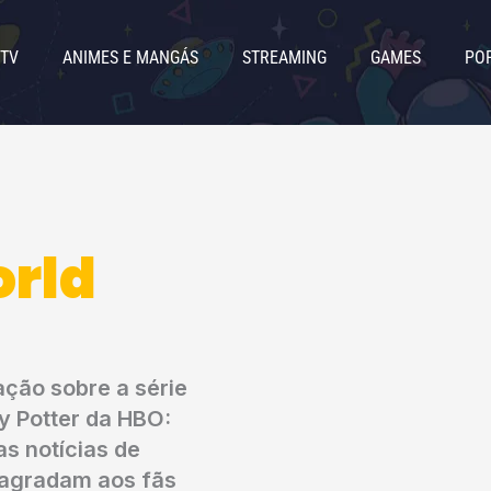
 TV
ANIMES E MANGÁS
STREAMING
GAMES
PO
rld
ação sobre a série
y Potter da HBO:
as notícias de
 agradam aos fãs