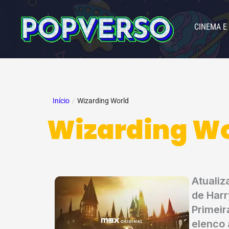
Ir
para
CINEMA E
o
conteúdo
Início
/
Wizarding World
Wizarding Wo
Atualiz
de Harr
Primeir
elenco