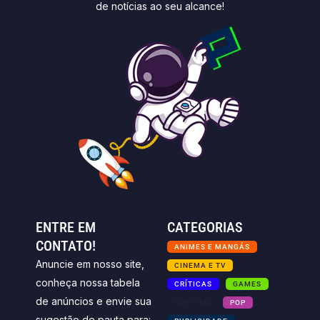
de notícias ao seu alcance!
ENTRE EM
CATEGORIAS
CONTATO!
ANIMES E MANGÁS
Anuncie em nosso site,
CINEMA E TV
conheça nossa tabela
CRÍTICAS
GAMES
de anúncios e envie sua
NOTICIAS
POP
sugestão de pauta para: