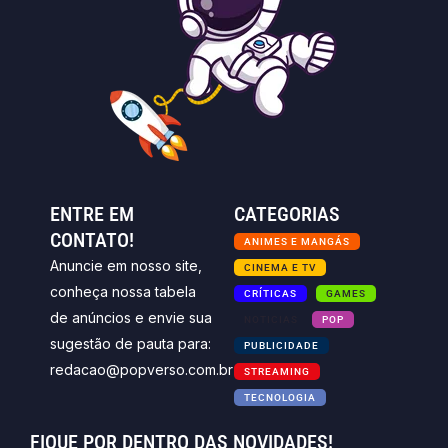
ENTRE EM
CATEGORIAS
CONTATO!
ANIMES E MANGÁS
Anuncie em nosso site,
CINEMA E TV
conheça nossa tabela
CRÍTICAS
GAMES
de anúncios e envie sua
NOTICIAS
POP
sugestão de pauta para:
PUBLICIDADE
redacao@popverso.com.br
STREAMING
TECNOLOGIA
FIQUE POR DENTRO DAS NOVIDADES!